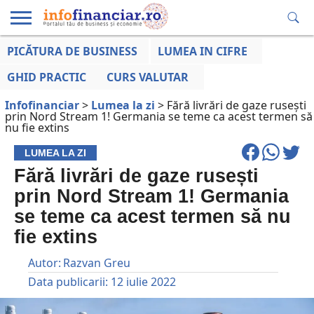
PICĂTURA DE BUSINESS
LUMEA IN CIFRE
EDUCAȚIE
ESENTIAL
INFO
LUMEA
OPINII
VOCILE
FINANCIARĂ
LA ZI
AFACERILOR
GHID PRACTIC
CURS VALUTAR
Infofinanciar
>
Lumea la zi
>
Fără livrări de gaze rusești
prin Nord Stream 1! Germania se teme ca acest termen să
nu fie extins
LUMEA LA ZI
Fără livrări de gaze rusești
prin Nord Stream 1! Germania
se teme ca acest termen să nu
fie extins
Autor:
Razvan Greu
Data publicarii:
12 iulie 2022