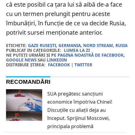
că este posibil ca țara lui să aibă de-a face
cu un termen prelungit pentru aceste
îmbunățiri, în funcție de ce va decide Rusia,
potrivit sursei menționate anterior.
ETICHETE:
GAZE RUSEȘTI
,
GERMANIA
,
NORD STREAM
,
RUSIA
PUBLICAT IN CATEGORIILE:
LUMEA LA ZI
NE PUTEȚI URMĂRI ȘI PE
PAGINA NOASTRĂ DE FACEBOOK
,
GOOGLE NEWS
SAU
LINKEDIN
DISTRIBUIE ȘTIREA:
FACEBOOK
|
TWITTER
RECOMANDĂRI
SUA pregătesc sancțiuni
economice împotriva Chinei!
Discuțiile cu aliații deja au
început. Sprijinul Moscovei,
principala problemă