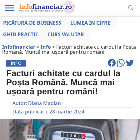
PICĂTURA DE BUSINESS
LUMEA IN CIFRE
EDUCAȚIE
ESENTIAL
INFO
LUMEA
OPINII
VOCILE
FINANCIARĂ
LA ZI
AFACERILOR
GHID PRACTIC
CURS VALUTAR
Infofinanciar
>
Info
>
Facturi achitate cu cardul la Poșta
Română. Muncă mai ușoară pentru români!
INFO
Facturi achitate cu cardul la
Poșta Română. Muncă mai
ușoară pentru români!
Autor:
Diana Maglan
Data publicarii:
28 martie 2024