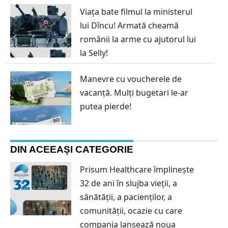
Viața bate filmul la ministerul
lui Dîncu! Armată cheamă
românii la arme cu ajutorul lui
la Selly!
Manevre cu voucherele de
vacanță. Mulți bugetari le-ar
putea pierde!
DIN ACEEAȘI CATEGORIE
Prisum Healthcare împlinește
32 de ani în slujba vieții, a
sănătății, a pacienților, a
comunității, ocazie cu care
compania lansează noua