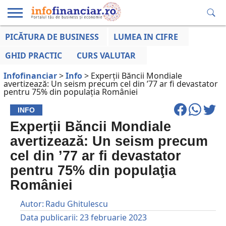
PICĂTURA DE BUSINESS
LUMEA IN CIFRE
EDUCAȚIE
ESENTIAL
INFO
LUMEA
OPINII
VOCILE
FINANCIARĂ
LA ZI
AFACERILOR
GHID PRACTIC
CURS VALUTAR
Infofinanciar
>
Info
>
Experții Băncii Mondiale
avertizează: Un seism precum cel din ’77 ar fi devastator
pentru 75% din populaţia României
INFO
Experții Băncii Mondiale
avertizează: Un seism precum
cel din ’77 ar fi devastator
pentru 75% din populaţia
României
Autor:
Radu Ghitulescu
Data publicarii:
23 februarie 2023