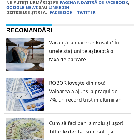
NE PUTEȚI URMĂRI ȘI PE
PAGINA NOASTRĂ DE FACEBOOK
,
GOOGLE NEWS
SAU
LINKEDIN
DISTRIBUIE ȘTIREA:
FACEBOOK
|
TWITTER
RECOMANDĂRI
Vacanță la mare de Rusalii? În
unele stațiuni te așteaptă o
taxă de parcare
ROBOR lovește din nou!
Valoarea a ajuns la pragul de
7%, un record trist în ultimii ani
Cum să faci bani simplu și ușor!
Titlurile de stat sunt soluția