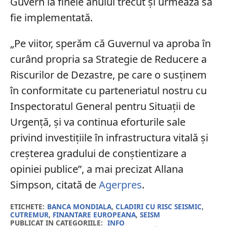
Guvern la finele anului trecut şi urmează să
fie implementată.
„Pe viitor, sperăm că Guvernul va aproba în
curând propria sa Strategie de Reducere a
Riscurilor de Dezastre, pe care o susţinem
în conformitate cu parteneriatul nostru cu
Inspectoratul General pentru Situaţii de
Urgenţă, şi va continua eforturile sale
privind investiţiile în infrastructura vitală şi
creşterea gradului de conştientizare a
opiniei publice”, a mai precizat Allana
Simpson, citată de
Agerpres
.
ETICHETE:
BANCA MONDIALA
,
CLADIRI CU RISC SEISMIC
,
CUTREMUR
,
FINANTARE EUROPEANA
,
SEISM
PUBLICAT IN CATEGORIILE:
INFO