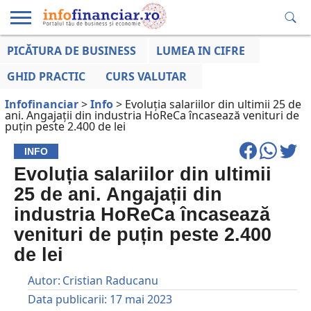
PICĂTURA DE BUSINESS
LUMEA IN CIFRE
EDUCAȚIE
ESENTIAL
INFO
LUMEA
OPINII
VOCILE
FINANCIARĂ
LA ZI
AFACERILOR
GHID PRACTIC
CURS VALUTAR
Infofinanciar
>
Info
>
Evoluția salariilor din ultimii 25 de
ani. Angajații din industria HoReCa încasează venituri de
puțin peste 2.400 de lei
INFO
Evoluția salariilor din ultimii
25 de ani. Angajații din
industria HoReCa încasează
venituri de puțin peste 2.400
de lei
Autor:
Cristian Raducanu
Data publicarii:
17 mai 2023