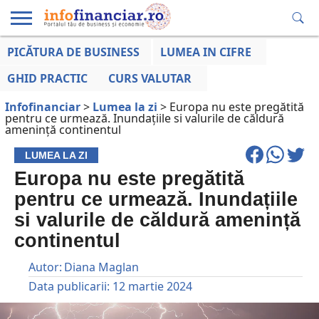
PICĂTURA DE BUSINESS
LUMEA IN CIFRE
EDUCAȚIE
ESENTIAL
INFO
LUMEA
OPINII
VOCILE
FINANCIARĂ
LA ZI
AFACERILOR
GHID PRACTIC
CURS VALUTAR
Infofinanciar
>
Lumea la zi
>
Europa nu este pregătită
pentru ce urmează. Inundațiile si valurile de căldură
amenință continentul
LUMEA LA ZI
Europa nu este pregătită
pentru ce urmează. Inundațiile
si valurile de căldură amenință
continentul
Autor:
Diana Maglan
Data publicarii:
12 martie 2024