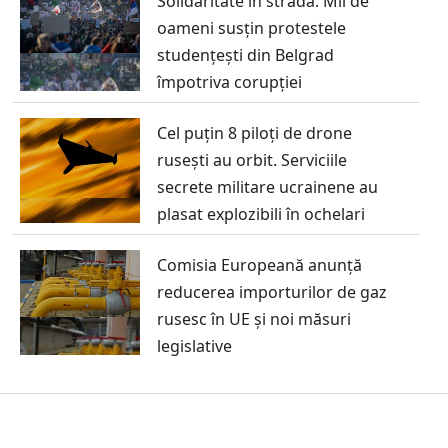
Solidaritate în stradă: Mii de
oameni susțin protestele
studențești din Belgrad
împotriva corupției
Cel puțin 8 piloți de drone
rusești au orbit. Serviciile
secrete militare ucrainene au
plasat explozibili în ochelari
Comisia Europeană anunță
reducerea importurilor de gaz
rusesc în UE și noi măsuri
legislative