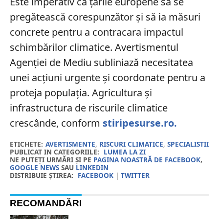
Este imperativ ca țările europene să se
pregătească corespunzător și să ia măsuri
concrete pentru a contracara impactul
schimbărilor climatice. Avertismentul
Agenției de Mediu subliniază necesitatea
unei acțiuni urgente și coordonate pentru a
proteja populația. Agricultura și
infrastructura de riscurile climatice
crescânde, conform
stiripesurse.ro.
ETICHETE:
AVERTISMENTE
,
RISCURI CLIMATICE
,
SPECIALISTII
PUBLICAT IN CATEGORIILE:
LUMEA LA ZI
NE PUTEȚI URMĂRI ȘI PE
PAGINA NOASTRĂ DE FACEBOOK
,
GOOGLE NEWS
SAU
LINKEDIN
DISTRIBUIE ȘTIREA:
FACEBOOK
|
TWITTER
RECOMANDĂRI