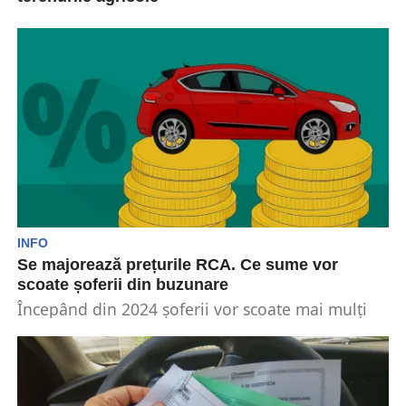
Din cauza secetei care a afectat România se
caută soluții pentru protejarea fermierilor. În
acest fel,...
INFO
Se majorează prețurile RCA. Ce sume vor
scoate șoferii din buzunare
Începând din 2024 șoferii vor scoate mai mulți
bani din buzunare pentru a-și putea achita
polițele...