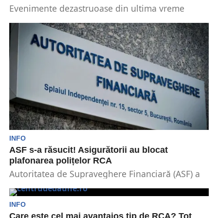
Evenimente dezastruoase din ultima vreme
provocate de temperaturile extreme, cum ar fi
incendiile din Grecia, au...
INFO
ASF s-a răsucit! Asigurătorii au blocat
plafonarea polițelor RCA
Autoritatea de Supraveghere Financiară (ASF) a
solicitat, în ședința de ieri a Guvernului,
retragerea de pe...
INFO
Care este cel mai avantajos tip de RCA? Tot