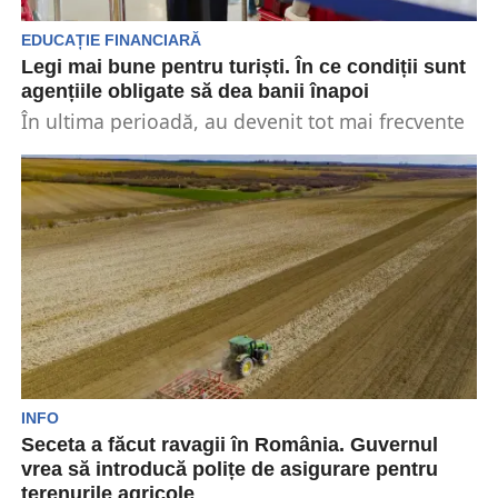
EDUCAȚIE FINANCIARĂ
Legi mai bune pentru turiști. În ce condiții sunt
agențiile obligate să dea banii înapoi
În ultima perioadă, au devenit tot mai frecvente
cazurile clienților care reclamă că agențiile de
turism...
INFO
Seceta a făcut ravagii în România. Guvernul
vrea să introducă polițe de asigurare pentru
terenurile agricole