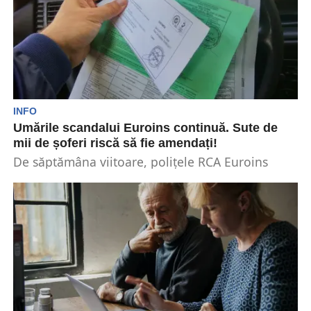
INFO
Umările scandalui Euroins continuă. Sute de
mii de șoferi riscă să fie amendați!
De săptămâna viitoare, polițele RCA Euroins
încetează să mai fie valabile. Peste 800.000 de
șoferi sunt...