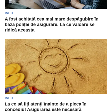
INFO
A fost achitată cea mai mare despăgubire în
baza poliței de asigurare. La ce valoare se
ridică aceasta
În cursul anului trecut, cea mai mare sumă
acordată ca despăgubire în baza unei polițe de...
INFO
La ce să fiți atenți înainte de a pleca în
concediu! Asigurarea este necesară