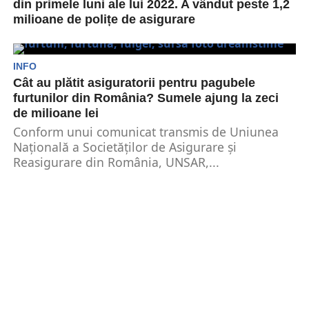
din primele luni ale lui 2022. A vândut peste 1,2
milioane de polițe de asigurare
Euroins este liderul din RCA cu peste 2 milioane
de șoferi asigurați, o companie specializată în...
INFO
Cât au plătit asiguratorii pentru pagubele
furtunilor din România? Sumele ajung la zeci
de milioane lei
Conform unui comunicat transmis de Uniunea
Națională a Societăților de Asigurare și
Reasigurare din România, UNSAR,...