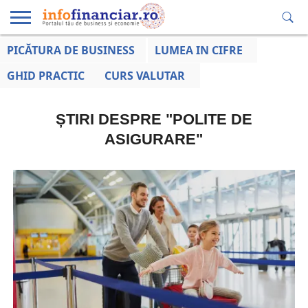
PICĂTURA DE BUSINESS
LUMEA IN CIFRE
EDUCAȚIE
ESENTIAL
INFO
LUMEA
OPINII
VOCILE
FINANCIARĂ
LA ZI
AFACERILOR
GHID PRACTIC
CURS VALUTAR
ȘTIRI DESPRE "POLITE DE
ASIGURARE"