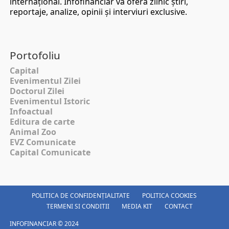
internaţional. Infofinanciar vă oferă zilnic ştiri,
reportaje, analize, opinii şi interviuri exclusive.
Portofoliu
Capital
Evenimentul Zilei
Doctorul Zilei
Evenimentul Istoric
Infoactual
Editura de carte
Animal Zoo
EVZ Comunicate
Capital Comunicate
POLITICA DE CONFIDENȚIALITATE
POLITICA COOKIES
TERMENI SI CONDITII
MEDIA KIT
CONTACT
INFOFINANCIAR © 2024