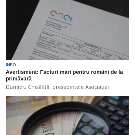
frumoase de bani...
INFO
Avertisment: Facturi mari pentru români de la
primăvară
Dumitru Chisăliță, președintele Asociației
Energie Inteligentă, avertizează că, începând cu
primăvara anului 2025, românii vor primi...