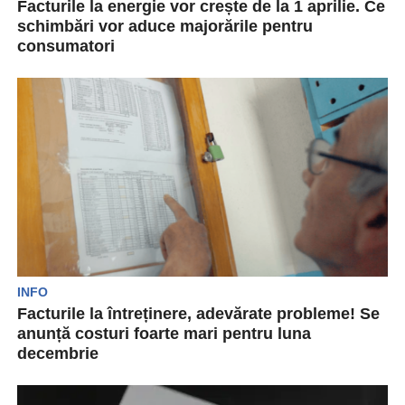
Facturile la energie vor crește de la 1 aprilie. Ce
schimbări vor aduce majorările pentru
consumatori
Începând cu 1 aprilie 2025, facturile la energie
electrică pentru consumatorii non-vulnerabili ar
putea crește cu...
INFO
Facturile la întreținere, adevărate probleme! Se
anunță costuri foarte mari pentru luna
decembrie
Pentru luna decembrie a anului trecut,
bucureștenii vor fi nevoiți să scoată sume