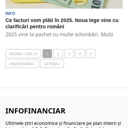
INFO
Ce facturi vom plăti în 2025. Noua lege vine cu
clarificări pentru români
2025 vine la pachet cu multe schimbări. Mulți
români se întreabă cât vor avea de plătit...
PAGINA 1 DIN 15
1
2
3
4
5
URMATOAREA ›
ULTIMA »
INFOFINANCIAR
Ultimele ştiri economice şi financiare pe plan intern şi