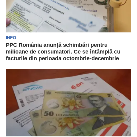
INFO
PPC România anunță schimbări pentru
milioane de consumatori. Ce se întâmplă cu
facturile din perioada octombrie-decembrie
2024?
PPC România vine cu schimbări la începutul
anului 2025. Clienții furnizorului de energie
electrică vor fi...