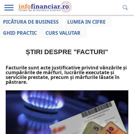
PICĂTURA DE BUSINESS
LUMEA IN CIFRE
EDUCAȚIE
ESENTIAL
INFO
LUMEA
OPINII
VOCILE
FINANCIARĂ
LA ZI
AFACERILOR
GHID PRACTIC
CURS VALUTAR
ȘTIRI DESPRE "FACTURI"
Facturile sunt acte justificative privind vânzările și
cumpărările de mărfuri, lucrările executate și
serviciile prestate, precum și mărfurile lăsate în
păstrare.