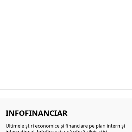
INFOFINANCIAR
Ultimele ştiri economice şi financiare pe plan intern şi
internaţional. Infofinanciar vă oferă zilnic ştiri,