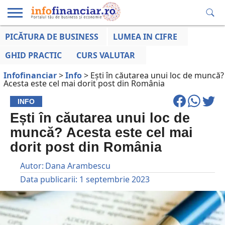
PICĂTURA DE BUSINESS
LUMEA IN CIFRE
EDUCAȚIE
ESENTIAL
INFO
LUMEA
OPINII
VOCILE
FINANCIARĂ
LA ZI
AFACERILOR
GHID PRACTIC
CURS VALUTAR
Infofinanciar
>
Info
>
Ești în căutarea unui loc de muncă?
Acesta este cel mai dorit post din România
INFO
Ești în căutarea unui loc de
muncă? Acesta este cel mai
dorit post din România
Autor:
Dana Arambescu
Data publicarii:
1 septembrie 2023