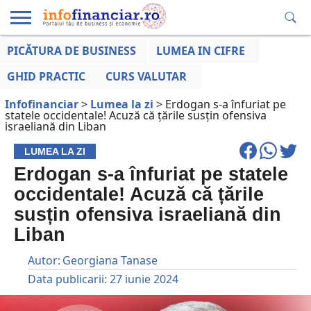
PICĂTURA DE BUSINESS
LUMEA IN CIFRE
EDUCAȚIE
ESENTIAL
INFO
LUMEA
OPINII
VOCILE
FINANCIARĂ
LA ZI
AFACERILOR
GHID PRACTIC
CURS VALUTAR
Infofinanciar
>
Lumea la zi
>
Erdogan s-a înfuriat pe
statele occidentale! Acuză că țările susțin ofensiva
israeliană din Liban
LUMEA LA ZI
Erdogan s-a înfuriat pe statele
occidentale! Acuză că țările
susțin ofensiva israeliană din
Liban
Autor:
Georgiana Tanase
Data publicarii:
27 iunie 2024