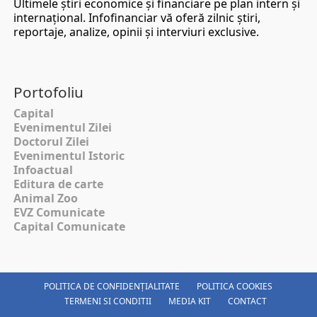
Ultimele ştiri economice şi financiare pe plan intern şi
internaţional. Infofinanciar vă oferă zilnic ştiri,
reportaje, analize, opinii şi interviuri exclusive.
Portofoliu
Capital
Evenimentul Zilei
Doctorul Zilei
Evenimentul Istoric
Infoactual
Editura de carte
Animal Zoo
EVZ Comunicate
Capital Comunicate
POLITICA DE CONFIDENȚIALITATE
POLITICA COOKIES
TERMENI SI CONDITII
MEDIA KIT
CONTACT