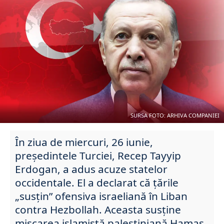
SURSA FOTO: ARHIVA COMPANIEI
În ziua de miercuri, 26 iunie,
președintele Turciei, Recep Tayyip
Erdogan, a adus acuze statelor
occidentale. El a declarat că țările
„susțin” ofensiva israeliană în Liban
contra Hezbollah. Aceasta susține
mișcarea islamistă palestiniană Hamas.