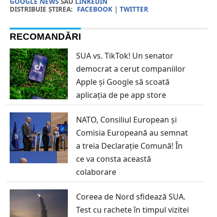
GOOGLE NEWS
SAU
LINKEDIN
DISTRIBUIE ȘTIREA:
FACEBOOK
|
TWITTER
RECOMANDĂRI
SUA vs. TikTok! Un senator
democrat a cerut companiilor
Apple și Google să scoată
aplicația de pe app store
NATO, Consiliul European și
Comisia Europeană au semnat
a treia Declarație Comună! În
ce va consta această
colaborare
Coreea de Nord sfidează SUA.
Test cu rachete în timpul vizitei