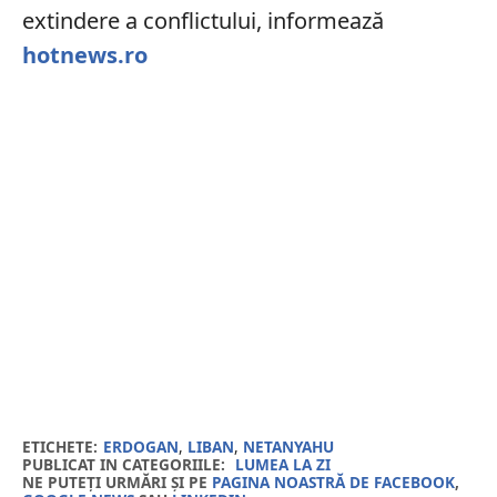
extindere a conflictului, informează
hotnews.ro
ETICHETE:
ERDOGAN
,
LIBAN
,
NETANYAHU
PUBLICAT IN CATEGORIILE:
LUMEA LA ZI
NE PUTEȚI URMĂRI ȘI PE
PAGINA NOASTRĂ DE FACEBOOK
,