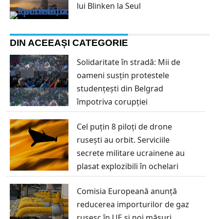
lui Blinken la Seul
DIN ACEEAȘI CATEGORIE
Solidaritate în stradă: Mii de
oameni susțin protestele
studențești din Belgrad
împotriva corupției
Cel puțin 8 piloți de drone
rusești au orbit. Serviciile
secrete militare ucrainene au
plasat explozibili în ochelari
Comisia Europeană anunță
reducerea importurilor de gaz
rusesc în UE și noi măsuri