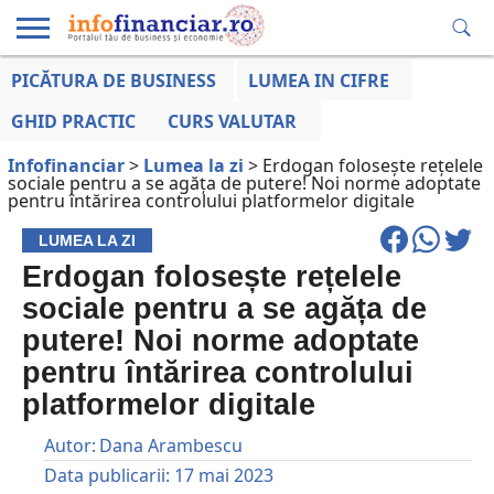
PICĂTURA DE BUSINESS
LUMEA IN CIFRE
EDUCAȚIE
ESENTIAL
INFO
LUMEA
OPINII
VOCILE
FINANCIARĂ
LA ZI
AFACERILOR
GHID PRACTIC
CURS VALUTAR
Infofinanciar
>
Lumea la zi
>
Erdogan folosește rețelele
sociale pentru a se agăța de putere! Noi norme adoptate
pentru întărirea controlului platformelor digitale
LUMEA LA ZI
Erdogan folosește rețelele
sociale pentru a se agăța de
putere! Noi norme adoptate
pentru întărirea controlului
platformelor digitale
Autor:
Dana Arambescu
Data publicarii:
17 mai 2023