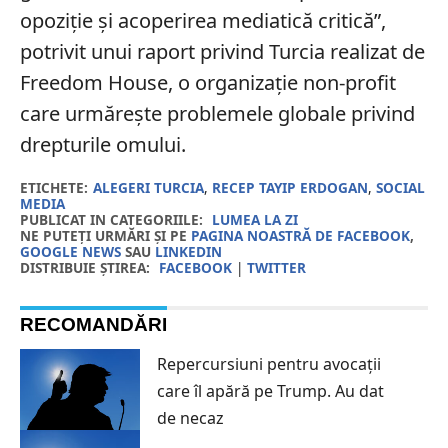
opoziție și acoperirea mediatică critică”,
potrivit unui raport privind Turcia realizat de
Freedom House, o organizație non-profit
care urmărește problemele globale privind
drepturile omului.
ETICHETE:
ALEGERI TURCIA
,
RECEP TAYIP ERDOGAN
,
SOCIAL
MEDIA
PUBLICAT IN CATEGORIILE:
LUMEA LA ZI
NE PUTEȚI URMĂRI ȘI PE
PAGINA NOASTRĂ DE FACEBOOK
,
GOOGLE NEWS
SAU
LINKEDIN
DISTRIBUIE ȘTIREA:
FACEBOOK
|
TWITTER
RECOMANDĂRI
Repercursiuni pentru avocații
care îl apără pe Trump. Au dat
de necaz