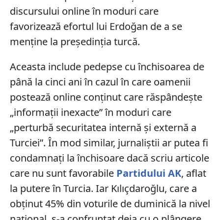
discursului online în moduri care
favorizează efortul lui Erdoğan de a se
menține la președinția turcă.
Aceasta include pedepse cu închisoarea de
până la cinci ani în cazul în care oamenii
postează online conținut care răspândește
„informații inexacte” în moduri care
„perturbă securitatea internă și externă a
Turciei”. În mod similar, jurnaliștii ar putea fi
condamnați la închisoare dacă scriu articole
care nu sunt favorabile
Partidului AK
, aflat
la putere în Turcia. Iar Kılıçdaroğlu, care a
obținut 45% din voturile de duminică la nivel
național, s-a confruntat deja cu o plângere