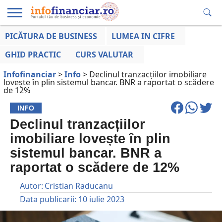
PICĂTURA DE BUSINESS
LUMEA IN CIFRE
EDUCAȚIE
ESENTIAL
INFO
LUMEA
OPINII
VOCILE
FINANCIARĂ
LA ZI
AFACERILOR
GHID PRACTIC
CURS VALUTAR
Infofinanciar
>
Info
>
Declinul tranzacțiilor imobiliare
lovește în plin sistemul bancar. BNR a raportat o scădere
de 12%
INFO
Declinul tranzacțiilor
imobiliare lovește în plin
sistemul bancar. BNR a
raportat o scădere de 12%
Autor:
Cristian Raducanu
Data publicarii:
10 iulie 2023