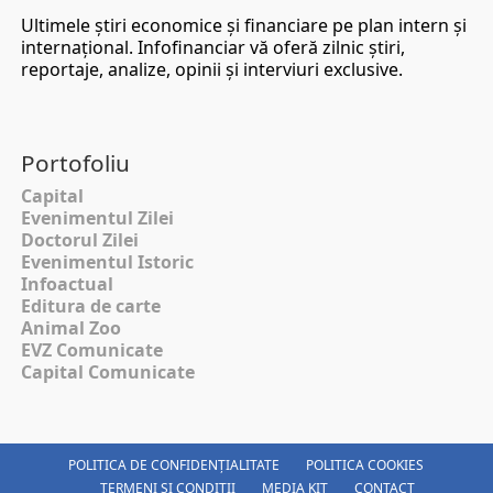
Ultimele ştiri economice şi financiare pe plan intern şi
internaţional. Infofinanciar vă oferă zilnic ştiri,
reportaje, analize, opinii şi interviuri exclusive.
Portofoliu
Capital
Evenimentul Zilei
Doctorul Zilei
Evenimentul Istoric
Infoactual
Editura de carte
Animal Zoo
EVZ Comunicate
Capital Comunicate
POLITICA DE CONFIDENȚIALITATE
POLITICA COOKIES
TERMENI SI CONDITII
MEDIA KIT
CONTACT