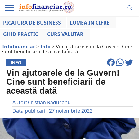
PICĂTURA DE BUSINESS
LUMEA IN CIFRE
EDUCAȚIE
ESENTIAL
INFO
LUMEA
OPINII
VOCILE
FINANCIARĂ
LA ZI
AFACERILOR
GHID PRACTIC
CURS VALUTAR
Infofinanciar
>
Info
>
Vin ajutoarele de la Guvern! Cine
sunt beneficiarii de această dată
INFO
Vin ajutoarele de la Guvern!
Cine sunt beneficiarii de
această dată
Autor:
Cristian Raducanu
Data publicarii:
27 noiembrie 2022