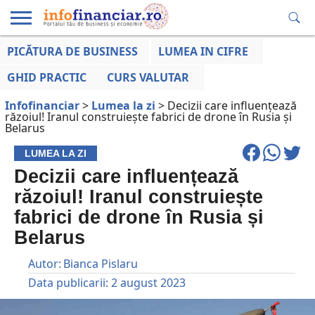
PICĂTURA DE BUSINESS
LUMEA IN CIFRE
EDUCAȚIE
ESENTIAL
INFO
LUMEA
OPINII
VOCILE
FINANCIARĂ
LA ZI
AFACERILOR
GHID PRACTIC
CURS VALUTAR
Infofinanciar
>
Lumea la zi
>
Decizii care influențează
răzoiul! Iranul construiește fabrici de drone în Rusia și
Belarus
LUMEA LA ZI
Decizii care influențează
răzoiul! Iranul construiește
fabrici de drone în Rusia și
Belarus
Autor:
Bianca Pislaru
Data publicarii:
2 august 2023