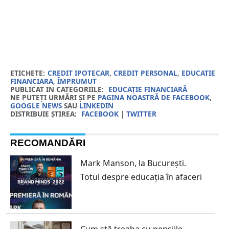
ETICHETE:
CREDIT IPOTECAR
,
CREDIT PERSONAL
,
EDUCATIE
FINANCIARA
,
ÎMPRUMUT
PUBLICAT IN CATEGORIILE:
EDUCAȚIE FINANCIARĂ
NE PUTEȚI URMĂRI ȘI PE
PAGINA NOASTRĂ DE FACEBOOK
,
GOOGLE NEWS
SAU
LINKEDIN
DISTRIBUIE ȘTIREA:
FACEBOOK
|
TWITTER
RECOMANDĂRI
Mark Manson, la București.
Totul despre educația în afaceri
Cum stă treaba cu pensiile