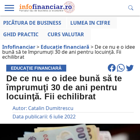
PICĂTURA DE BUSINESS
LUMEA IN CIFRE
EDUCAȚIE
ESENTIAL
INFO
LUMEA
OPINII
VOCILE
FINANCIARĂ
LA ZI
AFACERILOR
GHID PRACTIC
CURS VALUTAR
Infofinanciar
>
Educație financiară
>
De ce nu e o idee
bună să te împrumuţi 30 de ani pentru locuinţă. Fii
echilibrat
EDUCAȚIE FINANCIARĂ
De ce nu e o idee bună să te
împrumuţi 30 de ani pentru
locuinţă. Fii echilibrat
Autor:
Catalin Dumitrescu
Data publicarii:
6 iulie 2022