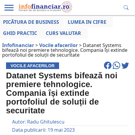
PICĂTURA DE BUSINESS
LUMEA IN CIFRE
EDUCAȚIE
ESENTIAL
INFO
LUMEA
OPINII
VOCILE
FINANCIARĂ
LA ZI
AFACERILOR
GHID PRACTIC
CURS VALUTAR
Infofinanciar
>
Vocile afacerilor
>
Datanet Systems
bifează noi premiere tehnologice. Compania își extinde
portofoliul de soluții de securitate
VOCILE AFACERILOR
Datanet Systems bifează noi
premiere tehnologice.
Compania își extinde
portofoliul de soluții de
securitate
Autor:
Radu Ghitulescu
Data publicarii:
19 mai 2023