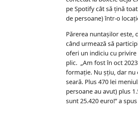
pe Spotify cât să țină toa
de persoane) într-o locaț
Părerea nuntașilor este, 
când urmează să participi
oferi un indiciu cu privir
plic. „Am fost în oct 2023
formație. Nu șțiu, dar nu
seară. Plus 470 lei meniu
persoane au avut) plus 1.
sunt 25.420 euro!” a spus