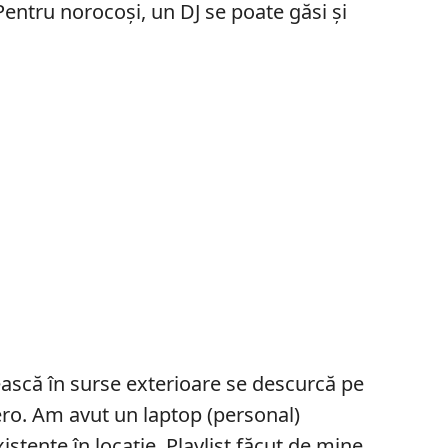
Pentru norocoși, un DJ se poate găsi și
ească în surse exterioare se descurcă pe
ero. Am avut un laptop (personal)
istente în locație. Playlist făcut de mine