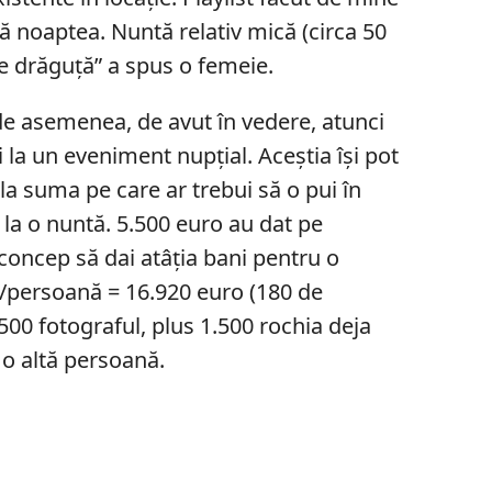
tă noaptea. Nuntă relativ mică (circa 50
ie drăguță” a spus o femeie.
de asemenea, de avut în vedere, atunci
 la un eveniment nupțial. Aceștia își pot
e la suma pe care ar trebui să o pui în
 la o nuntă. 5.500 euro au dat pe
 concep să dai atâția bani pentru o
l/persoană = 16.920 euro (180 de
500 fotograful, plus 1.500 rochia deja
 o altă persoană.