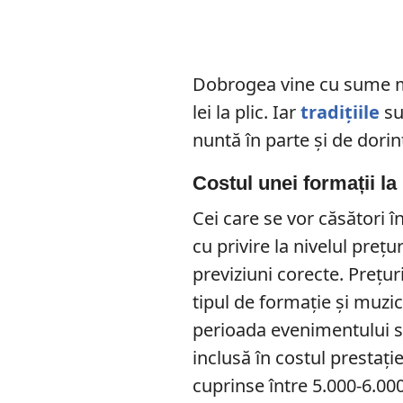
Dobrogea vine cu sume ma
lei la plic. Iar
tradițiile
su
nuntă în parte și de dorinț
Costul unei formații la
Cei care se vor căsători î
cu privire la nivelul prețur
previziuni corecte. Prețur
tipul de formație și muzic
perioada evenimentului s
inclusă în costul prestație
cuprinse între 5.000-6.00