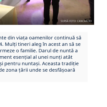
SURSĂ FOTO: CANCAN.RO
te din viața oamenilor continuă să
4. Mulți tineri aleg în acest an să se
ormeze o familie. Darul de nuntă a
lement esențial al unei nunți atât
și pentru nuntași. Aceasta tradiție
e de zona țării unde se desfășoară