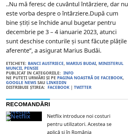
..Nu mă feresc de cuvântul întârziere, dar nu
este vorba despre o întârziere.După cum
bine ştiţi se închide anul bugetar pentru
decembrie pe 3 – 4 ianuarie 2023, atunci
sunt deschise conturile şi sunt făcute plăţile
aferente”, a asigurat Marius Budăi.
ETICHETE:
BANCI AUSTRIECE
,
MARIUS BUDAI
,
MINISTERUL
MUNCII
,
PENSIE
PUBLICAT IN CATEGORIILE:
INFO
NE PUTEȚI URMĂRI ȘI PE
PAGINA NOASTRĂ DE FACEBOOK
,
GOOGLE NEWS
SAU
LINKEDIN
DISTRIBUIE ȘTIREA:
FACEBOOK
|
TWITTER
RECOMANDĂRI
Netflix introduce noi costuri
pentru utilizatori. Acestea se
aplică și în România