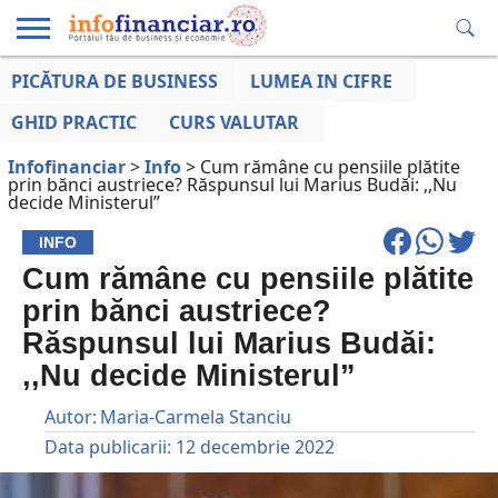
PICĂTURA DE BUSINESS
LUMEA IN CIFRE
EDUCAȚIE
ESENTIAL
INFO
LUMEA
OPINII
VOCILE
FINANCIARĂ
LA ZI
AFACERILOR
GHID PRACTIC
CURS VALUTAR
Infofinanciar
>
Info
>
Cum rămâne cu pensiile plătite
prin bănci austriece? Răspunsul lui Marius Budăi: ,,Nu
decide Ministerul”
INFO
Cum rămâne cu pensiile plătite
prin bănci austriece?
Răspunsul lui Marius Budăi:
,,Nu decide Ministerul”
Autor:
Maria-Carmela Stanciu
Data publicarii:
12 decembrie 2022