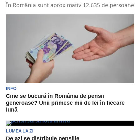
În România sunt aproximativ 12.635 de persoane
care beneficiază de statutul de „eroi-martiri și
luptători care...
INFO
Cine se bucurǎ în România de pensii
generoase? Unii primesc mii de lei în fiecare
lunǎ
Angel Tîlvăr, Ministrul Apărării Naționale al
României, a venit recent cu mai multe detalii
despre situația...
LUMEA LA ZI
De azi se distribuie pensiile