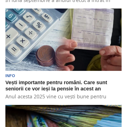
În luna septembrie a anului trecut a intrat în
vigoare o nouă lege privind pensiile. Mai...
INFO
Vești importante pentru români. Care sunt
seniorii ce vor ieși la pensie în acest an
Anul acesta 2025 vine cu vești bune pentru
anumiți români ce și-au petrecut deja o bună...