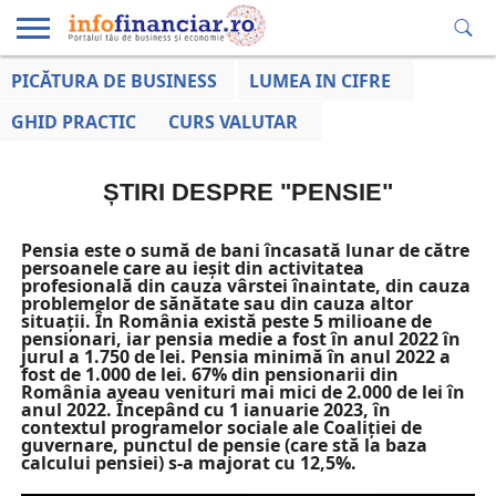
PICĂTURA DE BUSINESS
LUMEA IN CIFRE
EDUCAȚIE
ESENTIAL
INFO
LUMEA
OPINII
VOCILE
FINANCIARĂ
LA ZI
AFACERILOR
GHID PRACTIC
CURS VALUTAR
ȘTIRI DESPRE "PENSIE"
Pensia este o sumă de bani încasată lunar de către
persoanele care au ieșit din activitatea
profesională din cauza vârstei înaintate, din cauza
problemelor de sănătate sau din cauza altor
situații. În România există peste 5 milioane de
pensionari, iar pensia medie a fost în anul 2022 în
jurul a 1.750 de lei. Pensia minimă în anul 2022 a
fost de 1.000 de lei. 67% din pensionarii din
România aveau venituri mai mici de 2.000 de lei în
anul 2022. Începând cu 1 ianuarie 2023, în
contextul programelor sociale ale Coaliției de
guvernare, punctul de pensie (care stă la baza
calcului pensiei) s-a majorat cu 12,5%.