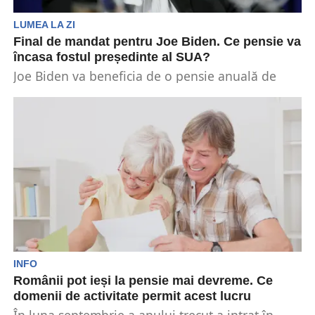
LUMEA LA ZI
Final de mandat pentru Joe Biden. Ce pensie va
încasa fostul președinte al SUA?
Joe Biden va beneficia de o pensie anuală de
peste 400.000 de dolari, datorită celor 36...
INFO
Românii pot ieși la pensie mai devreme. Ce
domenii de activitate permit acest lucru