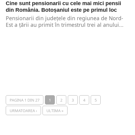
Cine sunt pensionarii cu cele mai mici pensii
din România. Botoșaniul este pe primul loc
Pensionarii din județele din regiunea de Nord-
Est a țării au primit în trimestrul trei al anului...
PAGINA 1 DIN 27
1
2
3
4
5
URMATOAREA ›
ULTIMA »