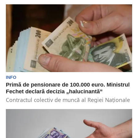
ajutor financiar unic pensionarilor cu venituri
mici, în valoare de...
INFO
Primă de pensionare de 100.000 euro. Ministrul
Fechet declară decizia „halucinantă”
Contractul colectiv de muncă al Regiei Naţionale
a Pădurilor Romsilva prevede în mod explicit că
prima...