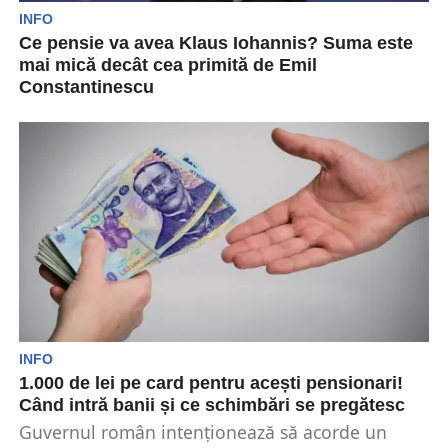
INFO
Ce pensie va avea Klaus Iohannis? Suma este
mai mică decât cea primită de Emil
Constantinescu
Klaus Iohannis a anunțat că va demisiona din
funcția de președinte al Romîniei. Astfel va
beneficia...
INFO
1.000 de lei pe card pentru acești pensionari!
Când intră banii și ce schimbări se pregătesc
Guvernul român intenționează să acorde un