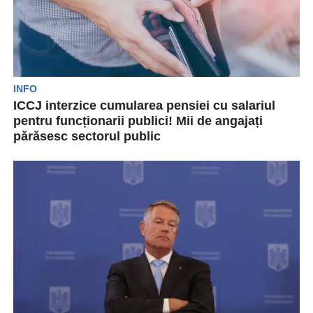
INFO
ICCJ interzice cumularea pensiei cu salariul
pentru funcționarii publici! Mii de angajați
părăsesc sectorul public
Hotărâre a Înaltei Curți de Casație și Justiție
(ÎCCJ). Mii de funcționari publici care cumulau
pensia...