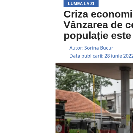
LUMEA LA ZI
Criza economic
Vânzarea de c
populație este
Autor:
Sorina Bucur
Data publicarii:
28 iunie 202