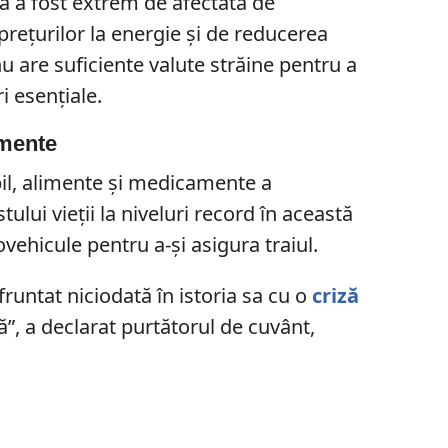
a a fost extrem de afectată de
 prețurilor la energie și de reducerea
nu are suficiente valute străine pentru a
i esențiale.
imente
il, alimente și medicamente a
tului vieții la niveluri record în această
ovehicule pentru a-și asigura traiul.
runtat niciodată în istoria sa cu o
criză
”, a declarat purtătorul de cuvânt,