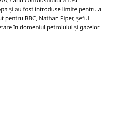
1970, când combustibilul a fost
opa și au fost introduse limite pentru a
ut pentru BBC, Nathan Piper, șeful
are în domeniul petrolului și gazelor