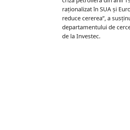
criza petrolieră din anii 
raționalizat în SUA și Eur
reduce cererea”, a susțin
departamentului de cercet
de la Investec.