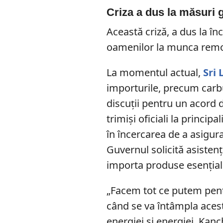
Criza a dus la măsuri
Această criză, a dus la în
oamenilor la munca rem
La momentul actual,
Sri
importurile, precum carbu
discuții pentru un acord d
trimiși oficiali la princip
în încercarea de a asigura
Guvernul solicită asistenț
importa produse esențial
„Facem tot ce putem pentr
când se va întâmpla acest
energiei și energiei, Kan