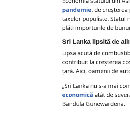
Economia statului din Asi
pandemie
, de creșterea
taxelor populiste. Statul 
plăti importurile de bunur
Sri Lanka lipsită de al
Lipsa acută de combustib
contribuit la creșterea cos
țară. Aici, oamenii de aut
„Sri Lanka nu s-a mai conf
economică
atât de severă
Bandula Gunewardena.