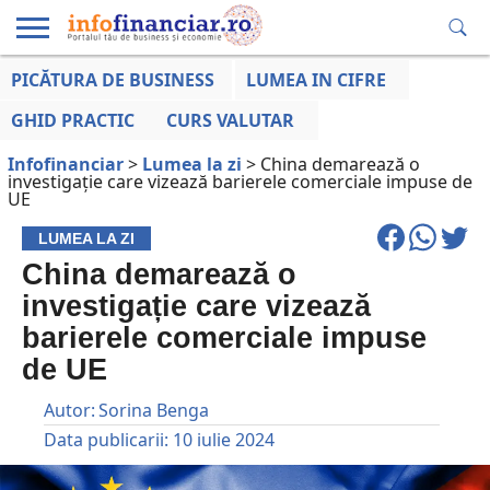
PICĂTURA DE BUSINESS
LUMEA IN CIFRE
EDUCAȚIE
ESENTIAL
INFO
LUMEA
OPINII
VOCILE
FINANCIARĂ
LA ZI
AFACERILOR
GHID PRACTIC
CURS VALUTAR
Infofinanciar
>
Lumea la zi
>
China demarează o
investigație care vizează barierele comerciale impuse de
UE
LUMEA LA ZI
China demarează o
investigație care vizează
barierele comerciale impuse
de UE
Autor:
Sorina Benga
Data publicarii:
10 iulie 2024