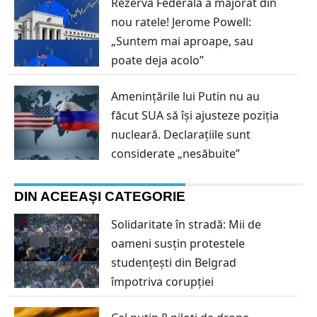
Rezerva Federală a majorat din
nou ratele! Jerome Powell:
„Suntem mai aproape, sau
poate deja acolo”
Amenințările lui Putin nu au
făcut SUA să își ajusteze poziția
nucleară. Declarațiile sunt
considerate „nesăbuite”
DIN ACEEAȘI CATEGORIE
Solidaritate în stradă: Mii de
oameni susțin protestele
studențești din Belgrad
împotriva corupției