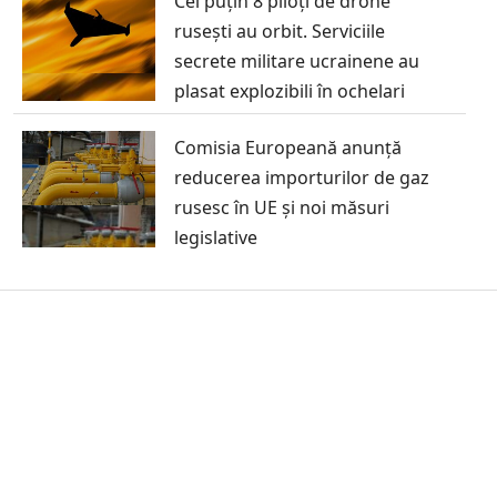
Cel puțin 8 piloți de drone
rusești au orbit. Serviciile
secrete militare ucrainene au
plasat explozibili în ochelari
Comisia Europeană anunță
reducerea importurilor de gaz
rusesc în UE și noi măsuri
legislative