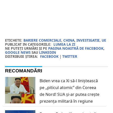
ETICHETE:
BARIERE COMERCIALE
,
CHINA
,
INVESTIGATIE
,
UE
PUBLICAT IN CATEGORIILE:
LUMEA LA ZI
NE PUTEȚI URMĂRI ȘI PE
PAGINA NOASTRĂ DE FACEBOOK
,
GOOGLE NEWS
SAU
LINKEDIN
DISTRIBUIE ȘTIREA:
FACEBOOK
|
TWITTER
RECOMANDĂRI
Biden vrea ca Xi să-l liniștească
pe „piticul atomic” din Coreea
de Nord! SUA și-ar putea crește
prezența militară în regiune