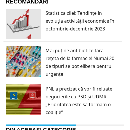
RECOMANDĂRI
Statistica zilei: Tendințe în
evoluția activității economice în
octombrie-decembrie 2023
Mai puține antibiotice fără
rețetă de la farmacie! Numai 20
de tipuri se pot elibera pentru
urgențe
PNL a precizat că vor fi reluate
negocierile cu PSD și UDMR.
„Prioritatea este să formăm o
coaliție”
DIN ACEEAȘI CATEGORIE