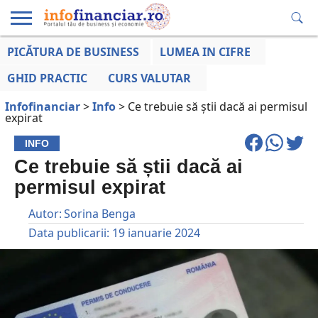
PICĂTURA DE BUSINESS
LUMEA IN CIFRE
EDUCAȚIE
ESENTIAL
INFO
LUMEA
OPINII
VOCILE
FINANCIARĂ
LA ZI
AFACERILOR
GHID PRACTIC
CURS VALUTAR
Infofinanciar
>
Info
>
Ce trebuie să știi dacă ai permisul
expirat
INFO
Ce trebuie să știi dacă ai
permisul expirat
Autor:
Sorina Benga
Data publicarii:
19 ianuarie 2024