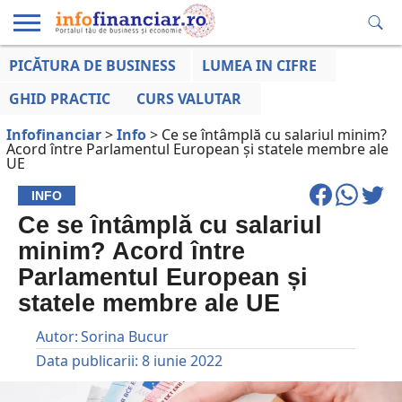
PICĂTURA DE BUSINESS
LUMEA IN CIFRE
EDUCAȚIE
ESENTIAL
INFO
LUMEA
OPINII
VOCILE
FINANCIARĂ
LA ZI
AFACERILOR
GHID PRACTIC
CURS VALUTAR
Infofinanciar
>
Info
>
Ce se întâmplă cu salariul minim?
Acord între Parlamentul European și statele membre ale
UE
INFO
Ce se întâmplă cu salariul
minim? Acord între
Parlamentul European și
statele membre ale UE
Autor:
Sorina Bucur
Data publicarii:
8 iunie 2022