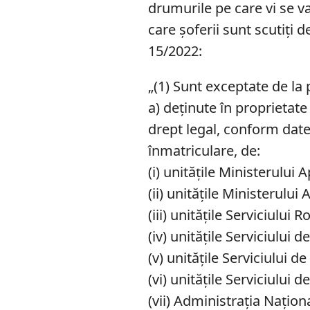
drumurile pe care vi se va
care șoferii sunt scutiți 
15/2022:
„(1) Sunt exceptate de la p
a) deținute în proprietate
drept legal, conform datel
înmatriculare, de:
(i) unitățile Ministerului 
(ii) unitățile Ministerului 
(iii) unitățile Serviciului
(iv) unitățile Serviciului 
(v) unitățile Serviciului de
(vi) unitățile Serviciului 
(vii) Administrația Naționa