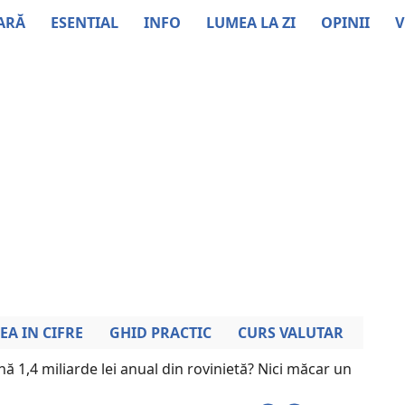
ARĂ
ESENTIAL
INFO
LUMEA LA ZI
OPINII
V
EA IN CIFRE
GHID PRACTIC
CURS VALUTAR
ă 1,4 miliarde lei anual din rovinietă? Nici măcar un