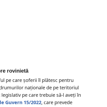
pre rovinietă
ful pe care şoferii îl plătesc pentru
i drumurilor naţionale de pe teritoriul
legislativ pe care trebuie să-l aveţi în
e Guvern 15/2022
, care prevede