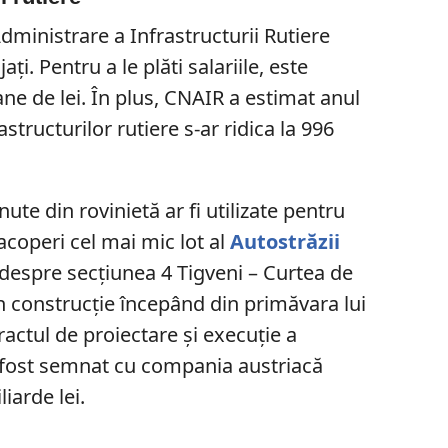
ministrare a Infrastructurii Rutiere
i. Pentru a le plăti salariile, este
ane de lei. În plus, CNAIR a estimat anul
astructurilor rutiere s-ar ridica la 996
ute din rovinietă ar fi utilizate pentru
 acoperi cel mai mic lot al
Autostrăzii
 despre secţiunea 4 Tigveni – Curtea de
în construcţie începând din primăvara lui
ractul de proiectare şi execuţie a
a fost semnat cu compania austriacă
iarde lei.