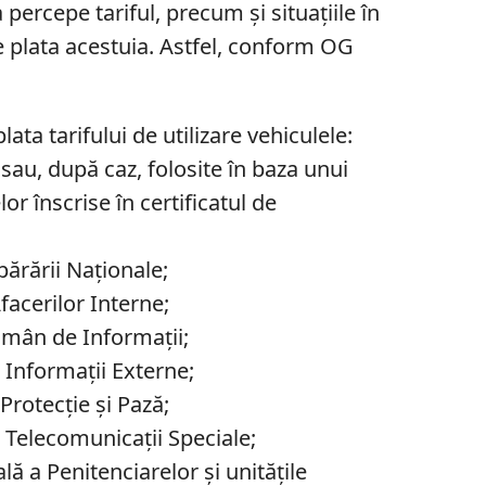
 percepe tariful, precum și situațiile în
de plata acestuia. Astfel, conform OG
lata tarifului de utilizare vehiculele:
 sau, după caz, folosite în baza unui
or înscrise în certificatul de
Apărării Naționale;
Afacerilor Interne;
 Român de Informații;
de Informații Externe;
 Protecție și Pază;
de Telecomunicații Speciale;
lă a Penitenciarelor și unitățile