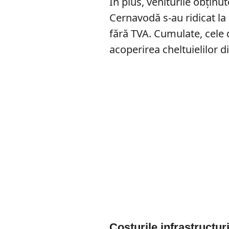
În plus, veniturile obţinu
Cernavodă s-au ridicat la
fără TVA. Cumulate, cele 
acoperirea cheltuielilor d
Costurile infrastructuri