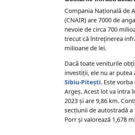
Compania Naţională de Ad
(CNAIR) are 7000 de angajaţ
nevoie de circa 700 milio
trecut că întreţinerea infr
milioane de lei.
Dacă toate veniturile obţin
investiţii, ele nu ar putea
Sibiu-Piteşti
. Este vorba
Argeş. Acest lot va intra 
2023 şi are 9,86 km. Cont
secţiunii de autostradă 
Porr şi valorează 1,678 mil