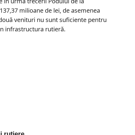
te în urma trecerii Podului de la
 137,37 milioane de lei, de asemenea
două venituri nu sunt suficiente pentru
in infrastructura rutieră.
i rutiere