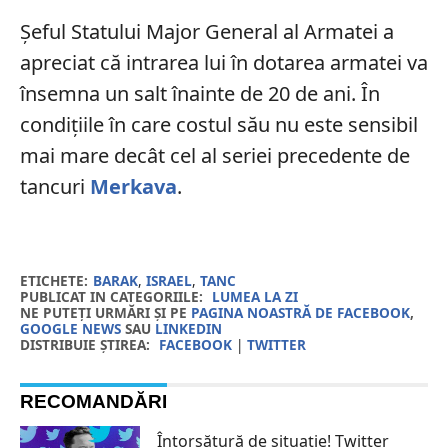
Șeful Statului Major General al Armatei a
apreciat că intrarea lui în dotarea armatei va
însemna un salt înainte de 20 de ani. În
condițiile în care costul său nu este sensibil
mai mare decât cel al seriei precedente de
tancuri
Merkava
.
ETICHETE:
BARAK
,
ISRAEL
,
TANC
PUBLICAT IN CATEGORIILE:
LUMEA LA ZI
NE PUTEȚI URMĂRI ȘI PE
PAGINA NOASTRĂ DE FACEBOOK
,
GOOGLE NEWS
SAU
LINKEDIN
DISTRIBUIE ȘTIREA:
FACEBOOK
|
TWITTER
RECOMANDĂRI
Întorsătură de situație! Twitter