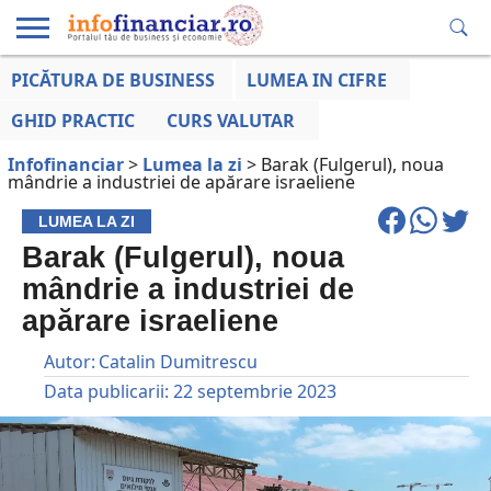
PICĂTURA DE BUSINESS
LUMEA IN CIFRE
EDUCAȚIE
ESENTIAL
INFO
LUMEA
OPINII
VOCILE
FINANCIARĂ
LA ZI
AFACERILOR
GHID PRACTIC
CURS VALUTAR
Infofinanciar
>
Lumea la zi
>
Barak (Fulgerul), noua
mândrie a industriei de apărare israeliene
LUMEA LA ZI
Barak (Fulgerul), noua
mândrie a industriei de
apărare israeliene
Autor:
Catalin Dumitrescu
Data publicarii:
22 septembrie 2023