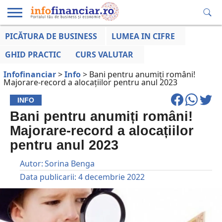
PICĂTURA DE BUSINESS
LUMEA IN CIFRE
EDUCAȚIE
ESENTIAL
INFO
LUMEA
OPINII
VOCILE
FINANCIARĂ
LA ZI
AFACERILOR
GHID PRACTIC
CURS VALUTAR
Infofinanciar
>
Info
>
Bani pentru anumiți români!
Majorare-record a alocațiilor pentru anul 2023
INFO
Bani pentru anumiți români!
Majorare-record a alocațiilor
pentru anul 2023
Autor:
Sorina Benga
Data publicarii:
4 decembrie 2022