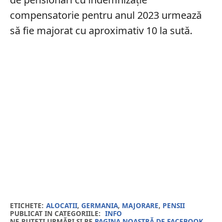
compensatorie pentru anul 2023 urmează
să fie majorat cu aproximativ 10 la sută.
ETICHETE:
ALOCATII
,
GERMANIA
,
MAJORARE
,
PENSII
PUBLICAT IN CATEGORIILE:
INFO
NE PUTEȚI URMĂRI ȘI PE
PAGINA NOASTRĂ DE FACEBOOK
,