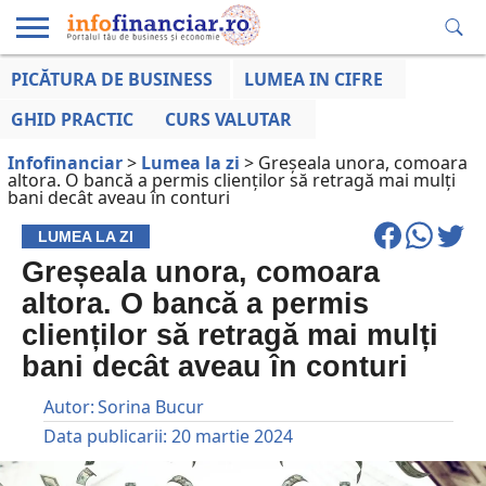
PICĂTURA DE BUSINESS
LUMEA IN CIFRE
EDUCAȚIE
ESENTIAL
INFO
LUMEA
OPINII
VOCILE
FINANCIARĂ
LA ZI
AFACERILOR
GHID PRACTIC
CURS VALUTAR
Infofinanciar
>
Lumea la zi
>
Greșeala unora, comoara
altora. O bancă a permis clienților să retragă mai mulți
bani decât aveau în conturi
LUMEA LA ZI
Greșeala unora, comoara
altora. O bancă a permis
clienților să retragă mai mulți
bani decât aveau în conturi
Autor:
Sorina Bucur
Data publicarii:
20 martie 2024