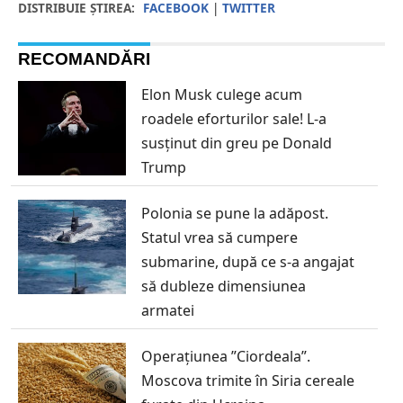
DISTRIBUIE ȘTIREA:
FACEBOOK
|
TWITTER
RECOMANDĂRI
Elon Musk culege acum
roadele eforturilor sale! L-a
susținut din greu pe Donald
Trump
Polonia se pune la adăpost.
Statul vrea să cumpere
submarine, după ce s-a angajat
să dubleze dimensiunea
armatei
Operațiunea ”Ciordeala”.
Moscova trimite în Siria cereale