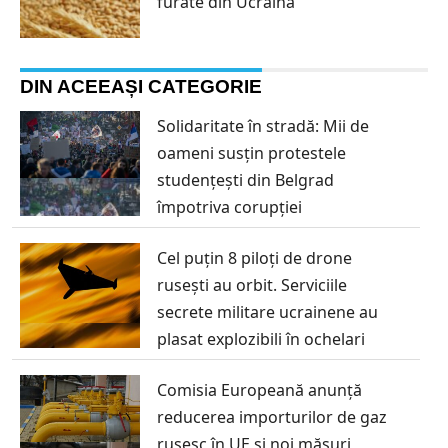
furate din Ucraina
DIN ACEEAȘI CATEGORIE
Solidaritate în stradă: Mii de
oameni susțin protestele
studențești din Belgrad
împotriva corupției
Cel puțin 8 piloți de drone
rusești au orbit. Serviciile
secrete militare ucrainene au
plasat explozibili în ochelari
Comisia Europeană anunță
reducerea importurilor de gaz
rusesc în UE și noi măsuri