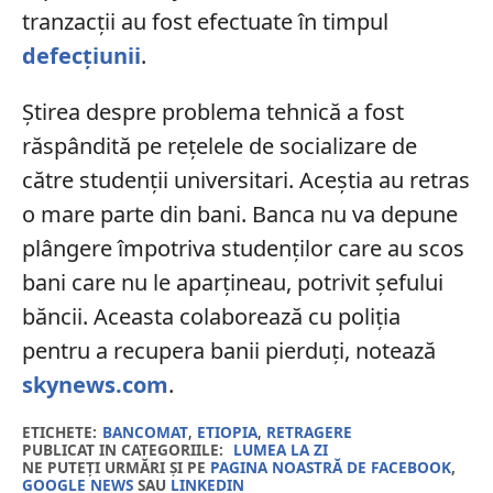
tranzacții au fost efectuate în timpul
defecțiunii
.
Știrea despre problema tehnică a fost
răspândită pe rețelele de socializare de
către studenții universitari. Aceștia au retras
o mare parte din bani. Banca nu va depune
plângere împotriva studenților care au scos
bani care nu le aparțineau, potrivit șefului
băncii. Aceasta colaborează cu poliția
pentru a recupera banii pierduți, notează
skynews.com
.
ETICHETE:
BANCOMAT
,
ETIOPIA
,
RETRAGERE
PUBLICAT IN CATEGORIILE:
LUMEA LA ZI
NE PUTEȚI URMĂRI ȘI PE
PAGINA NOASTRĂ DE FACEBOOK
,
GOOGLE NEWS
SAU
LINKEDIN