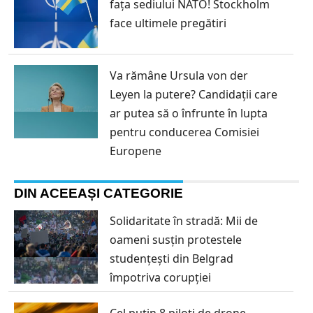
fața sediului NATO! Stockholm
face ultimele pregătiri
Va rămâne Ursula von der
Leyen la putere? Candidații care
ar putea să o înfrunte în lupta
pentru conducerea Comisiei
Europene
DIN ACEEAȘI CATEGORIE
Solidaritate în stradă: Mii de
oameni susțin protestele
studențești din Belgrad
împotriva corupției
Cel puțin 8 piloți de drone