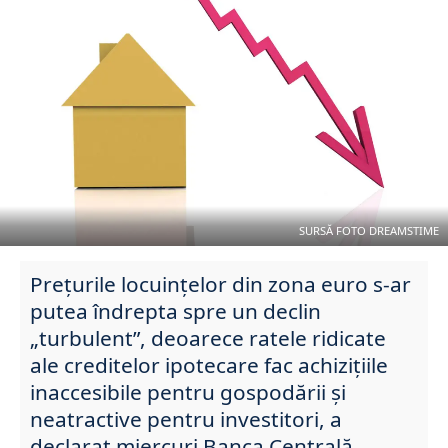
SURSĂ FOTO DREAMSTIME
Prețurile locuințelor din zona euro s-ar
putea îndrepta spre un declin
„turbulent”, deoarece ratele ridicate
ale creditelor ipotecare fac achizițiile
inaccesibile pentru gospodării și
neatractive pentru investitori, a
declarat miercuri Banca Centrală