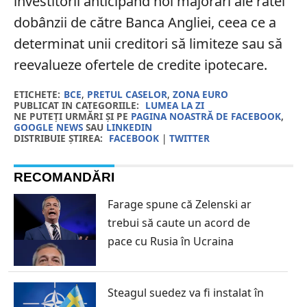
investitorii anticipând noi majorări ale ratei
dobânzii de către Banca Angliei, ceea ce a
determinat unii creditori să limiteze sau să
reevalueze ofertele de credite ipotecare.
ETICHETE:
BCE
,
PRETUL CASELOR
,
ZONA EURO
PUBLICAT IN CATEGORIILE:
LUMEA LA ZI
NE PUTEȚI URMĂRI ȘI PE
PAGINA NOASTRĂ DE FACEBOOK
,
GOOGLE NEWS
SAU
LINKEDIN
DISTRIBUIE ȘTIREA:
FACEBOOK
|
TWITTER
RECOMANDĂRI
Farage spune că Zelenski ar
trebui să caute un acord de
pace cu Rusia în Ucraina
Steagul suedez va fi instalat în