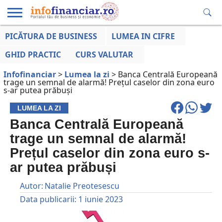
PICĂTURA DE BUSINESS
LUMEA IN CIFRE
EDUCAȚIE
ESENTIAL
INFO
LUMEA
OPINII
VOCILE
FINANCIARĂ
LA ZI
AFACERILOR
GHID PRACTIC
CURS VALUTAR
Infofinanciar
>
Lumea la zi
>
Banca Centrală Europeană
trage un semnal de alarmă! Prețul caselor din zona euro
s-ar putea prăbuși
LUMEA LA ZI
Banca Centrală Europeană
trage un semnal de alarmă!
Prețul caselor din zona euro s-
ar putea prăbuși
Autor:
Natalie Preotesescu
Data publicarii:
1 iunie 2023