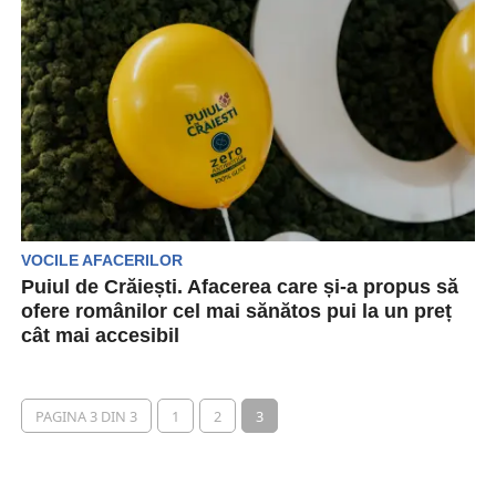
VOCILE AFACERILOR
Puiul de Crăiești. Afacerea care și-a propus să
ofere românilor cel mai sănătos pui la un preț
cât mai accesibil
Cât de important este să avem acces la o hrană
sănătoasă, la o carne curata? Pentru...
PAGINA 3 DIN 3
1
2
3