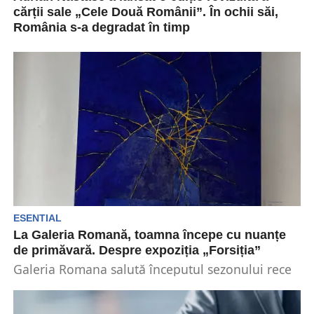
cărții sale „Cele Două Românii”. În ochii săi,
România s-a degradat în timp
Adrian Năstase a lansat o ediție nouă, revizuită,
a cărții sale „Cele două Românii”. Aceasta a...
ESENTIAL
La Galeria Romană, toamna începe cu nuanțe
de primăvară. Despre expoziția „Forsiția”
Galeria Romana salută începutul sezonului rece
cu note de primăvară. Tonurile gri ale toamnei
înlocuiesc treptat...