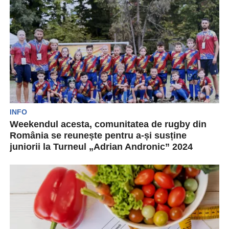
INFO
Weekendul acesta, comunitatea de rugby din
România se reunește pentru a-și susține
juniorii la Turneul „Adrian Andronic” 2024
Turneul de Mini Rugby „Adrian Andronic” se
desfășoară în acest weekend pe Stadionul
Național de rugby...