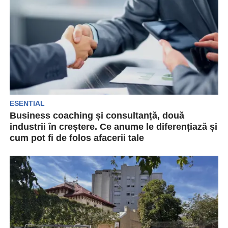
ESENTIAL
Business coaching și consultanță, două
industrii în creștere. Ce anume le diferențiază și
cum pot fi de folos afacerii tale
Căutarea îndrumării și a unui sprijin din surse
exterioare a devenit un obicei pentru
antreprenori și...