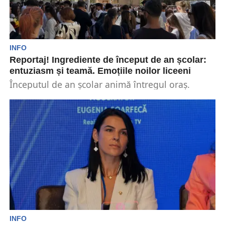
INFO
Reportaj! Ingrediente de început de an școlar:
entuziasm și teamă. Emoțiile noilor liceeni
Începutul de an școlar animă întregul oraș.
Străzile Bucureștiului au fost inundate ieri, 09
septembrie, de...
INFO