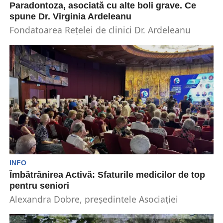
Paradontoza, asociată cu alte boli grave. Ce
spune Dr. Virginia Ardeleanu
Fondatoarea Rețelei de clinici Dr. Ardeleanu
Dental Clinics, Dr. Virginia Ardeleanu, a fost
speaker în cadrul...
INFO
Îmbătrânirea Activă: Sfaturile medicilor de top
pentru seniori
Alexandra Dobre, președintele Asociației
Institutul Român pentru Îmbătrânire Activă, a
organizat a doua ediție a Congresului...