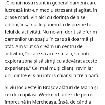
„Clienții noștri sunt în general oameni care
lucrează într-un mediu stresant și agitat, în
orașe mari. Vin aici cu dorința de a se
odihni, însă noi le punem la dispoziție tot
felul de activități. Nu ne-am dorit să oferim
oamenilor un spațiu în care să doarmă și
atât. Am vrut să creăm un centru de
activități, în care să ai ce să faci, să poți
explora zona și să simți cu adevărat aceste
experiențe.” Cei mai mulți clienți revin iar
unii dintre ei s-au întors chiar și a treia oară.
Silviu locuiește în Brașov alături de Maria și
cei doi copilași. Weekend-urile și le petrec
împreună în Mercheașa. Însă, de când a