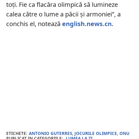
toți. Fie ca flacăra olimpică să lumineze
calea către o lume a păcii și armoniei”, a
conchis el, notează
english.news.cn
.
ETICHETE:
ANTONIO GUTERRES
,
JOCURILE OLIMPICE
,
ONU
PUBLICAT IN CATEGORIILE:
LUMEA LA ZI