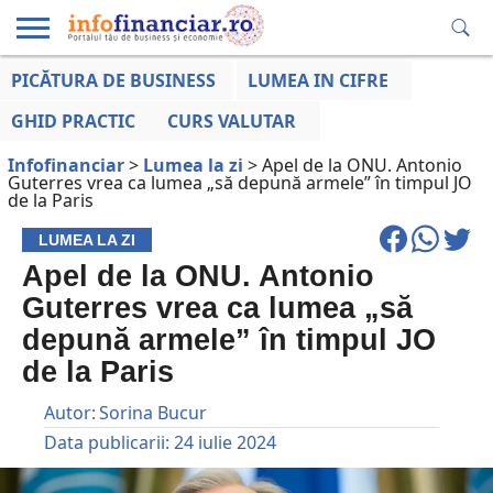
PICĂTURA DE BUSINESS
LUMEA IN CIFRE
EDUCAȚIE
ESENTIAL
INFO
LUMEA
OPINII
VOCILE
FINANCIARĂ
LA ZI
AFACERILOR
GHID PRACTIC
CURS VALUTAR
Infofinanciar
>
Lumea la zi
>
Apel de la ONU. Antonio
Guterres vrea ca lumea „să depună armele” în timpul JO
de la Paris
LUMEA LA ZI
Apel de la ONU. Antonio
Guterres vrea ca lumea „să
depună armele” în timpul JO
de la Paris
Autor:
Sorina Bucur
Data publicarii:
24 iulie 2024