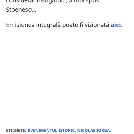
considerat instigator.”, a mai spus
Stoenescu.
Emisiunea integrală poate fi vizionată
aici
.
ETICHETE:
EVENIMENTUL ISTORIC
,
NICOLAE IORGA
,