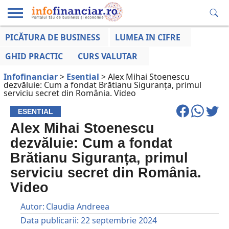
PICĂTURA DE BUSINESS
LUMEA IN CIFRE
EDUCAȚIE
ESENTIAL
INFO
LUMEA
OPINII
VOCILE
FINANCIARĂ
LA ZI
AFACERILOR
GHID PRACTIC
CURS VALUTAR
Infofinanciar
>
Esential
>
Alex Mihai Stoenescu
dezvăluie: Cum a fondat Brătianu Siguranța, primul
serviciu secret din România. Video
ESENTIAL
Alex Mihai Stoenescu
dezvăluie: Cum a fondat
Brătianu Siguranța, primul
serviciu secret din România.
Video
Autor:
Claudia Andreea
Data publicarii:
22 septembrie 2024