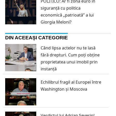
POLITICO: Ar fi zona euro în
siguranță cu politica
economică „patrioată” a lui
Giorgia Meloni?
DIN ACEEAȘI CATEGORIE
Când lipsa actelor nu te lasă
fără drepturi. Cum poți obține
proprietatea unui imobil prin
instanță
Echilibrul fragil al Europei între
Washington și Moscova
Verdictul lui Adrian Severin!