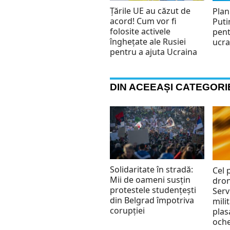
Țările UE au căzut de
Plan
acord! Cum vor fi
Puti
folosite activele
pent
înghețate ale Rusiei
ucr
pentru a ajuta Ucraina
DIN ACEEAȘI CATEGORI
Solidaritate în stradă:
Cel 
Mii de oameni susțin
dron
protestele studențești
Serv
din Belgrad împotriva
mili
corupției
plas
oche