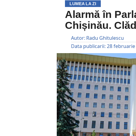
LUMEA LA ZI
Alarmă în Parl
Chișinău. Clăd
Autor:
Radu Ghitulescu
Data publicarii:
28 februarie