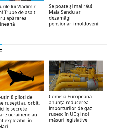
Se poate și mai rău!
urile lui Vladimir
Maia Sandu ar
n! Trupe de asalt
dezamăgi
ru apărarea
pensionarii moldoveni
aineană
E
Comisia Europeană
puțin 8 piloți de
anunță reducerea
e rusești au orbit.
importurilor de gaz
iciile secrete
rusesc în UE și noi
tare ucrainene au
măsuri legislative
at explozibili în
lari