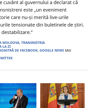
e cuvânt al guvernului a declarat că
ansnistreni este „un eveniment
rie care nu-și merită live-urile
tlurile tensionate din buletinele de știri.
destabilizare.”
CA MOLDOVA
,
TRANSNISTRIA
 LA ZI
NOASTRĂ DE FACEBOOK
,
GOOGLE NEWS
SAU
TWITTER