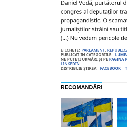
Daniel Vodă, purtătorul d
congres al deputaților tr
propagandistic. O scamato
jurnaliștilor străini sau ti
(…) Nu vedem pericole de 
ETICHETE:
PARLAMENT
,
REPUBLI
PUBLICAT IN CATEGORIILE:
LUMEA
NE PUTEȚI URMĂRI ȘI PE
PAGINA 
LINKEDIN
DISTRIBUIE ȘTIREA:
FACEBOOK
|
RECOMANDĂRI