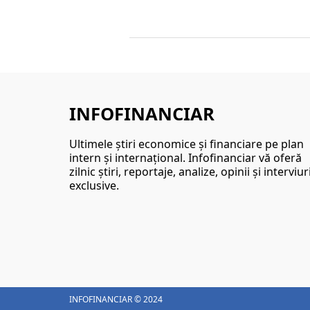
INFOFINANCIAR
Ultimele ştiri economice şi financiare pe plan
intern şi internaţional. Infofinanciar vă oferă
zilnic ştiri, reportaje, analize, opinii şi interviur
exclusive.
INFOFINANCIAR © 2024