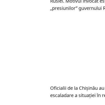
Rusiei. Motivul invocat es
„presiunilor” guvernului 
Oficialii de la Chișinău a
escaladare a situației în 