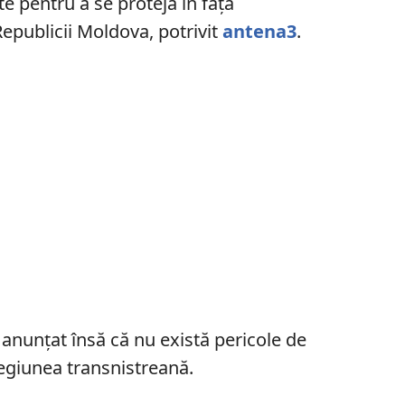
te pentru a se proteja în fața
Republicii Moldova, potrivit
antena3
.
u anunțat însă că nu există pericole de
regiunea transnistreană.