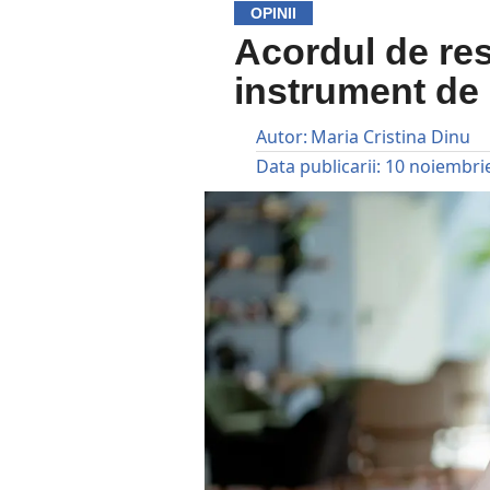
OPINII
Acordul de res
instrument de 
Autor:
Maria Cristina Dinu
Data publicarii:
10 noiembri