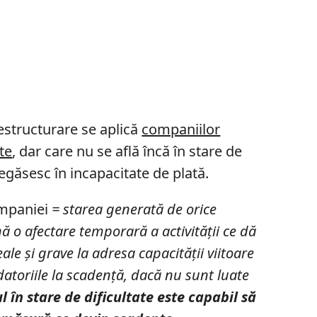
estructurare se aplică
companiilor
ate
, dar care nu se află încă în stare de
regăsesc în incapacitate de plată.
ompaniei
= starea generată de orice
 o afectare temporară a activității ce dă
le și grave la adresa capacității viitoare
 datoriile la scadență, dacă nu sunt luate
l în stare de dificultate este capabil să