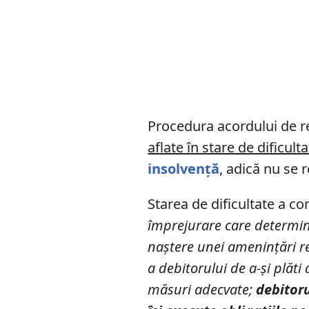
Procedura acordului de r
aflate în stare de dificult
insolvență
, adică nu se 
Starea de dificultate a c
împrejurare care determină
naștere unei amenințări rea
a debitorului de a-și plăti
măsuri adecvate;
debitoru