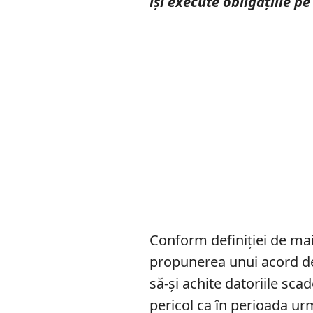
își execute obligațiile 
Conform definiției de ma
propunerea unui acord de 
să-și achite datoriile scad
pericol ca în perioada u