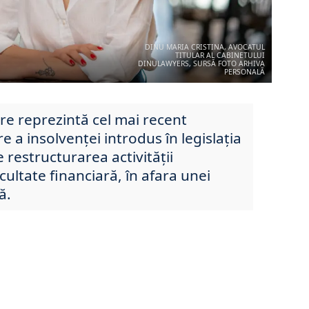
DINU MARIA CRISTINA, AVOCATUL
TITULAR AL CABINETULUI
DINULAWYERS, SURSĂ FOTO ARHIVA
PERSONALĂ
re reprezintă cel mai recent
 a insolvenței introdus în legislația
 restructurarea activității
cultate financiară, în afara unei
ă.