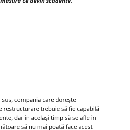
pe măsură ce devin scadente
.
i sus, compania care dorește
restructurare trebuie să fie capabilă
ente, dar în același timp să se afle în
rmătoare să nu mai poată face acest