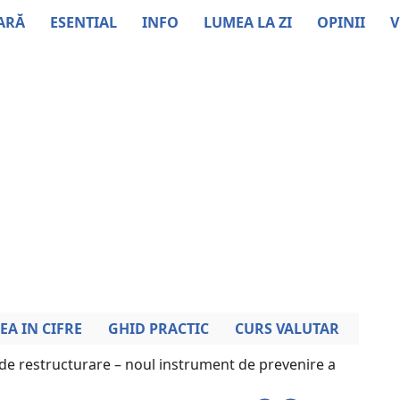
ARĂ
ESENTIAL
INFO
LUMEA LA ZI
OPINII
V
EA IN CIFRE
GHID PRACTIC
CURS VALUTAR
de restructurare – noul instrument de prevenire a