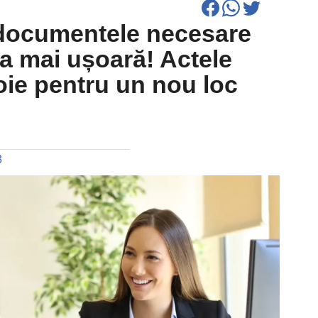
documentele necesare
ața mai ușoară! Actele
oie pentru un nou loc
3