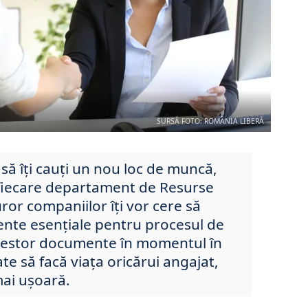
SURSĂ FOTO: ROMÂNIA LIBERĂ
 să îți cauți un nou loc de muncă,
ă fiecare departament de Resurse
ror companiilor îți vor cere să
ente esențiale pentru procesul de
cestor documente în momentul în
ate să facă viața oricărui angajat,
mai ușoară.