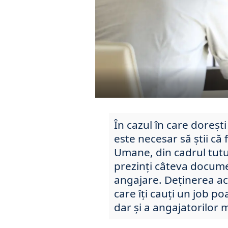
În cazul în care dorești
este necesar să știi c
Umane, din cadrul tutu
prezinți câteva docum
angajare. Deținerea a
care îți cauți un job po
dar și a angajatorilor 