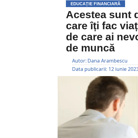
EDUCAȚIE FINANCIARĂ
Acestea sunt 
care îți fac vi
de care ai nev
de muncă
Autor:
Dana Arambescu
Data publicarii:
12 iunie 202