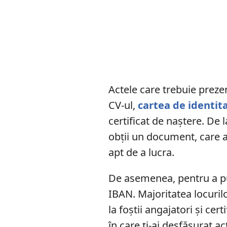
Actele care trebuie preze
CV-ul,
cartea de identit
certificat de naștere. De 
obții un document, care a
apt de a lucra.
De asemenea, pentru a pu
IBAN. Majoritatea locuril
la foștii angajatori și cer
în care ți-ai desfășurat a