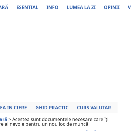
ARĂ
ESENTIAL
INFO
LUMEA LA ZI
OPINII
V
EA IN CIFRE
GHID PRACTIC
CURS VALUTAR
iară
>
Acestea sunt documentele necesare care îți
are ai nevoie pentru un nou loc de muncă