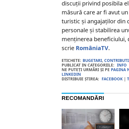
discuții privind posibila 
măsură care ar fi avut un
turistic și angajaților di
personale și stabilirea un
menținerea beneficiului, 
scrie
RomâniaTV
.
ETICHETE:
BUGETARI
,
CONTRIBUTI
PUBLICAT IN CATEGORIILE:
INFO
NE PUTEȚI URMĂRI ȘI PE
PAGINA 
LINKEDIN
DISTRIBUIE ȘTIREA:
FACEBOOK
|
RECOMANDĂRI