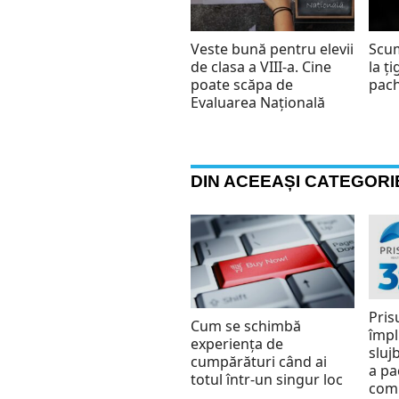
Veste bună pentru elevii
Scum
de clasa a VIII-a. Cine
la ț
poate scăpa de
pac
Evaluarea Națională
DIN ACEEAȘI CATEGORI
Pris
Cum se schimbă
împl
experiența de
slujb
cumpărături când ai
a pa
totul într-un singur loc
comu