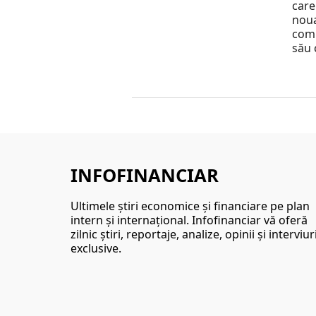
care
nou
comu
său 
INFOFINANCIAR
Ultimele ştiri economice şi financiare pe plan
intern şi internaţional. Infofinanciar vă oferă
zilnic ştiri, reportaje, analize, opinii şi interviur
exclusive.