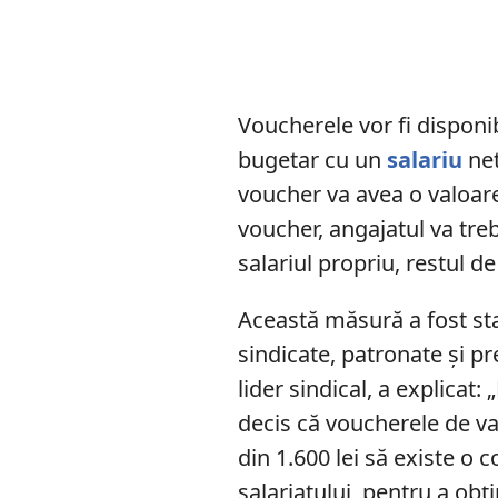
Voucherele vor fi disponib
bugetar cu un
salariu
net
voucher va avea o valoare
voucher, angajatul va treb
salariul propriu, restul de
Această măsură a fost stab
sindicate, patronate și 
lider sindical, a explicat:
decis că voucherele de va
din 1.600 lei să existe o c
salariatului, pentru a ob