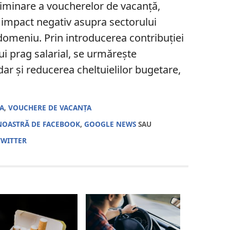
eliminare a voucherelor de vacanță,
 impact negativ asupra sectorului
n domeniu. Prin introducerea contribuției
ui prag salarial, se urmărește
dar și reducerea cheltuielilor bugetare,
A
,
VOUCHERE DE VACANȚA
NOASTRĂ DE FACEBOOK
,
GOOGLE NEWS
SAU
TWITTER