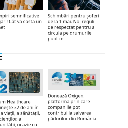
piri semnificative
Schimbări pentru șoferi
igări! Cât va costa un
de la 1 mai. Noi reguli
het
de respectat pentru a
circula pe drumurile
publice
E
Donează Oxigen,
platforma prin care
um Healthcare
companiile pot
inește 32 de ani în
contribui la salvarea
a vieții, a sănătății,
pădurilor din România
cienților, a
nității, ocazie cu