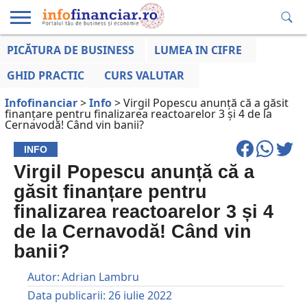
PICĂTURA DE BUSINESS
LUMEA IN CIFRE
EDUCAȚIE
ESENTIAL
INFO
LUMEA
OPINII
VOCILE
FINANCIARĂ
LA ZI
AFACERILOR
GHID PRACTIC
CURS VALUTAR
Infofinanciar
>
Info
>
Virgil Popescu anunță că a găsit
finanțare pentru finalizarea reactoarelor 3 și 4 de la
Cernavodă! Când vin banii?
INFO
Virgil Popescu anunță că a
găsit finanțare pentru
finalizarea reactoarelor 3 și 4
de la Cernavodă! Când vin
banii?
Autor:
Adrian Lambru
Data publicarii:
26 iulie 2022