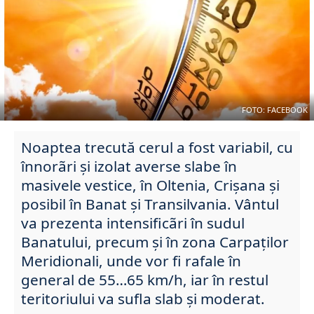
FOTO: FACEBOOK
Noaptea trecută cerul a fost variabil, cu
înnorãri şi izolat averse slabe în
masivele vestice, în Oltenia, Crişana şi
posibil în Banat şi Transilvania. Vântul
va prezenta intensificãri în sudul
Banatului, precum şi în zona Carpaţilor
Meridionali, unde vor fi rafale în
general de 55…65 km/h, iar în restul
teritoriului va sufla slab şi moderat.