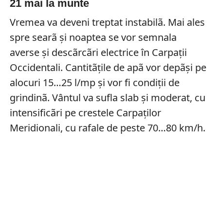
21 mai la munte
Vremea va deveni treptat instabilã. Mai ales
spre searã şi noaptea se vor semnala
averse şi descãrcãri electrice în Carpaţii
Occidentali. Cantitãţile de apã vor depãşi pe
alocuri 15…25 l/mp şi vor fi condiţii de
grindinã. Vântul va sufla slab şi moderat, cu
intensificãri pe crestele Carpaţilor
Meridionali, cu rafale de peste 70…80 km/h.