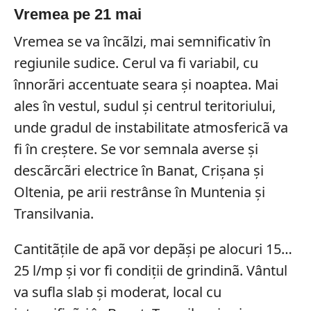
Vremea pe 21 mai
Vremea se va încãlzi, mai semnificativ în
regiunile sudice. Cerul va fi variabil, cu
înnorãri accentuate seara şi noaptea. Mai
ales în vestul, sudul şi centrul teritoriului,
unde gradul de instabilitate atmosfericã va
fi în creştere. Se vor semnala averse şi
descãrcãri electrice în Banat, Crişana şi
Oltenia, pe arii restrânse în Muntenia şi
Transilvania.
Cantitãţile de apã vor depãşi pe alocuri 15…
25 l/mp şi vor fi condiţii de grindinã. Vântul
va sufla slab şi moderat, local cu