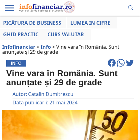
PICĂTURA DE BUSINESS
LUMEA IN CIFRE
EDUCAȚIE
ESENTIAL
INFO
LUMEA
OPINII
VOCILE
FINANCIARĂ
LA ZI
AFACERILOR
GHID PRACTIC
CURS VALUTAR
Infofinanciar
>
Info
>
Vine vara în România. Sunt
anunțate și 29 de grade
INFO
Vine vara în România. Sunt
anunțate și 29 de grade
Autor:
Catalin Dumitrescu
Data publicarii:
21 mai 2024