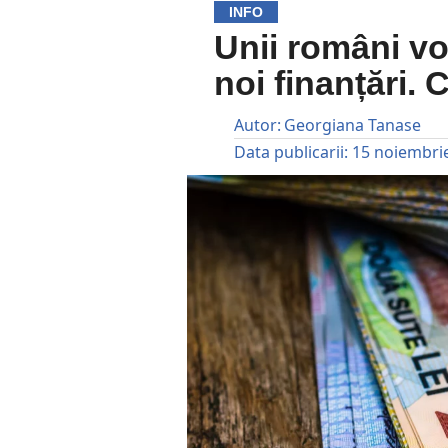
INFO
Unii români vo
noi finanțări. 
Autor:
Georgiana Tanase
Data publicarii:
15 noiembri