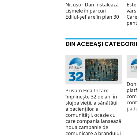
Nicușor Dan instalează
Este
cișmele în parcuri.
vârs
Edilul-șef are în plan 30
Care
pent
DIN ACEEAȘI CATEGORI
Don
plat
Prisum Healthcare
comp
împlinește 32 de ani în
cont
slujba vieții, a sănătății,
pădu
a pacienților, a
comunității, ocazie cu
care compania lansează
noua campanie de
comunicare a brandului