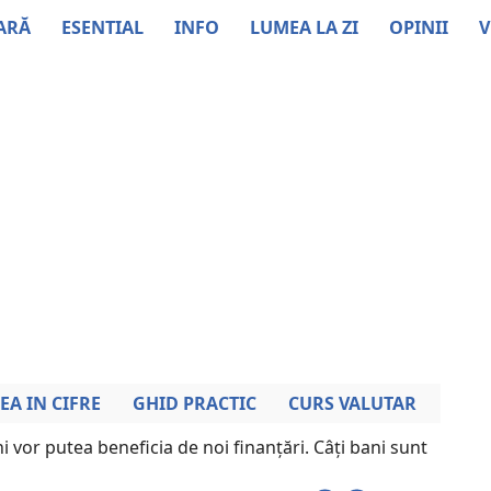
ARĂ
ESENTIAL
INFO
LUMEA LA ZI
OPINII
V
EA IN CIFRE
GHID PRACTIC
CURS VALUTAR
 vor putea beneficia de noi finanțări. Câți bani sunt