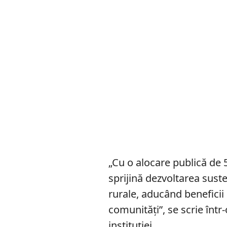
„Cu o alocare publică de 
sprijină dezvoltarea susten
rurale, aducând beneficii
comunități”, se scrie înt
instituției.