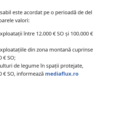
sabil este acordat pe o perioadă de del
oarele valori:
ploatații între 12.000 € SO și 100.000 €
exploatațiile din zona montană cuprinse
0 € SO;
lturi de legume în spații protejate,
00 € SO, informează
mediaflux.ro