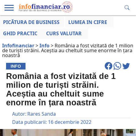
PICĂTURA DE BUSINESS
LUMEA IN CIFRE
EDUCAȚIE
ESENTIAL
INFO
LUMEA
OPINII
VOCILE
FINANCIARĂ
LA ZI
AFACERILOR
GHID PRACTIC
CURS VALUTAR
Infofinanciar
>
Info
>
România a fost vizitată de 1 milion
de turiști străini. Aceștia au cheltuit sume enorme în țara
noastră
INFO
România a fost vizitată de 1
milion de turiști străini.
Aceștia au cheltuit sume
enorme în țara noastră
Autor:
Rares Sanda
Data publicarii:
16 decembrie 2022