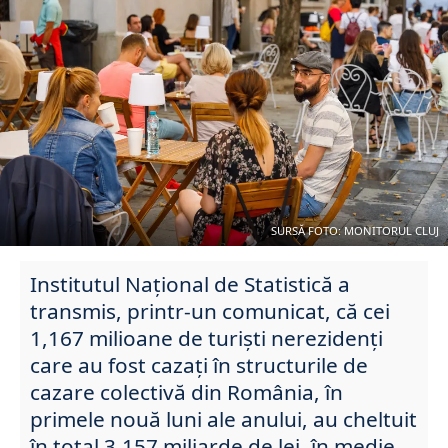
SURSĂ FOTO: MONITORUL CLUJ
Institutul Național de Statistică a
transmis, printr-un comunicat, că cei
1,167 milioane de turişti nerezidenţi
care au fost cazați în structurile de
cazare colectivă din România, în
primele nouă luni ale anului, au cheltuit
în total 3,157 miliarde de lei, în medie