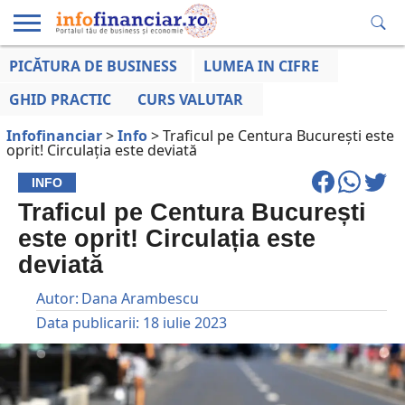
PICĂTURA DE BUSINESS
LUMEA IN CIFRE
EDUCAȚIE
ESENTIAL
INFO
LUMEA
OPINII
VOCILE
FINANCIARĂ
LA ZI
AFACERILOR
GHID PRACTIC
CURS VALUTAR
Infofinanciar
>
Info
>
Traficul pe Centura București este
oprit! Circulația este deviată
INFO
Traficul pe Centura București
este oprit! Circulația este
deviată
Autor:
Dana Arambescu
Data publicarii:
18 iulie 2023