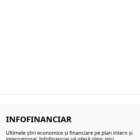
INFOFINANCIAR
Ultimele ştiri economice şi financiare pe plan intern şi
internaţional. Infofinanciar vă oferă zilnic ştiri,