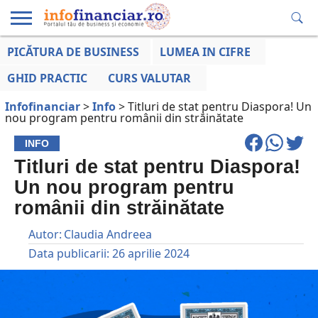
PICĂTURA DE BUSINESS
LUMEA IN CIFRE
EDUCAȚIE
ESENTIAL
INFO
LUMEA
OPINII
VOCILE
FINANCIARĂ
LA ZI
AFACERILOR
GHID PRACTIC
CURS VALUTAR
Infofinanciar
>
Info
>
Titluri de stat pentru Diaspora! Un
nou program pentru românii din străinătate
INFO
Titluri de stat pentru Diaspora!
Un nou program pentru
românii din străinătate
Autor:
Claudia Andreea
Data publicarii:
26 aprilie 2024