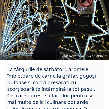
SURSA FOTO: ARHIVA COMPANIEI
La târgurile de sărbători, aromele
îmbietoare de carne la grătar, gogoși
pufoase și colaci presărați cu
scorțișoară te întâmpină la tot pasul.
Cei care doresc să facă loc pentru și
mai multe delicii culinare pot arde
caloriile pe patinoarul amenajat în