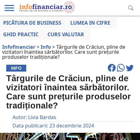
PICĂTURA DE BUSINESS
LUMEA IN CIFRE
EDUCAȚIE
ESENTIAL
INFO
LUMEA
OPINII
VOCILE
FINANCIARĂ
LA ZI
AFACERILOR
GHID PRACTIC
CURS VALUTAR
Infofinanciar
>
Info
>
Târgurile de Crăciun, pline de
vizitatori înaintea sărbătorilor. Care sunt prețurile
produselor tradiționale?
INFO
Târgurile de Crăciun, pline de
vizitatori înaintea sărbătorilor.
Care sunt prețurile produselor
tradiționale?
Autor:
Livia Bardas
Data publicarii:
23 decembrie 2024