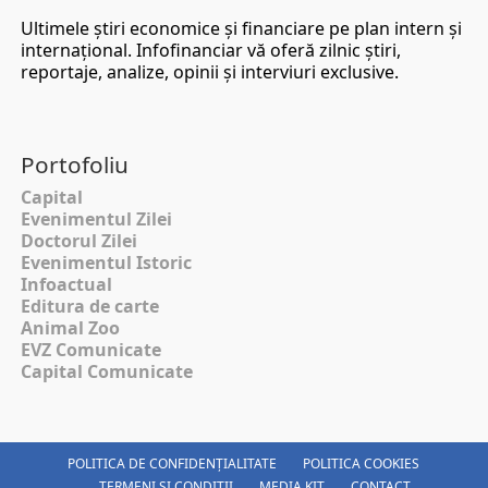
Ultimele ştiri economice şi financiare pe plan intern şi
internaţional. Infofinanciar vă oferă zilnic ştiri,
reportaje, analize, opinii şi interviuri exclusive.
Portofoliu
Capital
Evenimentul Zilei
Doctorul Zilei
Evenimentul Istoric
Infoactual
Editura de carte
Animal Zoo
EVZ Comunicate
Capital Comunicate
POLITICA DE CONFIDENȚIALITATE
POLITICA COOKIES
TERMENI SI CONDITII
MEDIA KIT
CONTACT