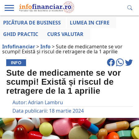
PICĂTURA DE BUSINESS
LUMEA IN CIFRE
EDUCAȚIE
ESENTIAL
INFO
LUMEA
OPINII
VOCILE
FINANCIARĂ
LA ZI
AFACERILOR
GHID PRACTIC
CURS VALUTAR
Infofinanciar
>
Info
>
Sute de medicamente se vor
scumpi! Există și riscul de retragere de la 1 aprilie
INFO
Sute de medicamente se vor
scumpi! Există și riscul de
retragere de la 1 aprilie
Autor:
Adrian Lambru
Data publicarii:
18 martie 2024