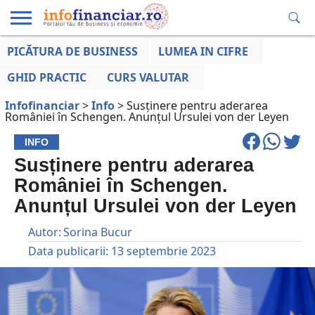
PICĂTURA DE BUSINESS
LUMEA IN CIFRE
EDUCAȚIE
ESENTIAL
INFO
LUMEA
OPINII
VOCILE
FINANCIARĂ
LA ZI
AFACERILOR
GHID PRACTIC
CURS VALUTAR
Infofinanciar
>
Info
>
Susținere pentru aderarea
României în Schengen. Anunțul Ursulei von der Leyen
INFO
Susținere pentru aderarea
României în Schengen.
Anunțul Ursulei von der Leyen
Autor:
Sorina Bucur
Data publicarii:
13 septembrie 2023