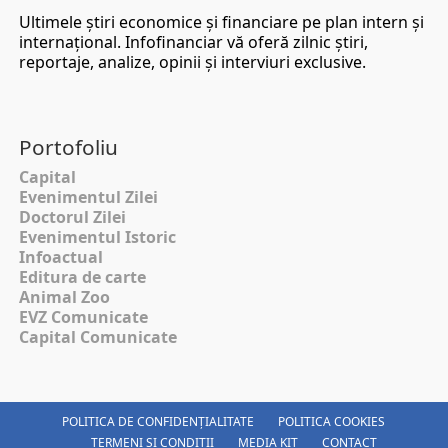
Ultimele ştiri economice şi financiare pe plan intern şi
internaţional. Infofinanciar vă oferă zilnic ştiri,
reportaje, analize, opinii şi interviuri exclusive.
Portofoliu
Capital
Evenimentul Zilei
Doctorul Zilei
Evenimentul Istoric
Infoactual
Editura de carte
Animal Zoo
EVZ Comunicate
Capital Comunicate
POLITICA DE CONFIDENȚIALITATE
POLITICA COOKIES
TERMENI SI CONDITII
MEDIA KIT
CONTACT