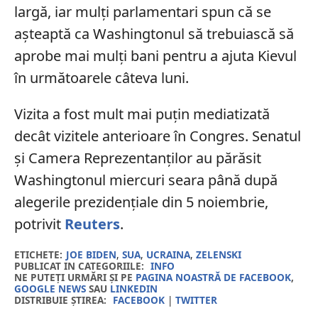
largă, iar mulți parlamentari spun că se
așteaptă ca Washingtonul să trebuiască să
aprobe mai mulți bani pentru a ajuta Kievul
în următoarele câteva luni.
Vizita a fost mult mai puțin mediatizată
decât vizitele anterioare în Congres. Senatul
și Camera Reprezentanților au părăsit
Washingtonul miercuri seara până după
alegerile prezidențiale din 5 noiembrie,
potrivit
Reuters
.
ETICHETE:
JOE BIDEN
,
SUA
,
UCRAINA
,
ZELENSKI
PUBLICAT IN CATEGORIILE:
INFO
NE PUTEȚI URMĂRI ȘI PE
PAGINA NOASTRĂ DE FACEBOOK
,
GOOGLE NEWS
SAU
LINKEDIN
DISTRIBUIE ȘTIREA:
FACEBOOK
|
TWITTER