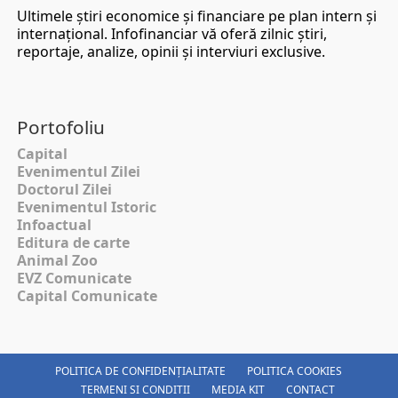
Ultimele ştiri economice şi financiare pe plan intern şi
internaţional. Infofinanciar vă oferă zilnic ştiri,
reportaje, analize, opinii şi interviuri exclusive.
Portofoliu
Capital
Evenimentul Zilei
Doctorul Zilei
Evenimentul Istoric
Infoactual
Editura de carte
Animal Zoo
EVZ Comunicate
Capital Comunicate
POLITICA DE CONFIDENȚIALITATE
POLITICA COOKIES
TERMENI SI CONDITII
MEDIA KIT
CONTACT