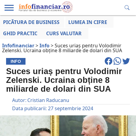
PICĂTURA DE BUSINESS
LUMEA IN CIFRE
EDUCAȚIE
ESENTIAL
INFO
LUMEA
OPINII
VOCILE
FINANCIARĂ
LA ZI
AFACERILOR
GHID PRACTIC
CURS VALUTAR
Infofinanciar
>
Info
>
Suces uriaș pentru Volodimir
Zelenski. Ucraina obține 8 miliarde de dolari din SUA
INFO
Suces uriaș pentru Volodimir
Zelenski. Ucraina obține 8
miliarde de dolari din SUA
Autor:
Cristian Raducanu
Data publicarii:
27 septembrie 2024