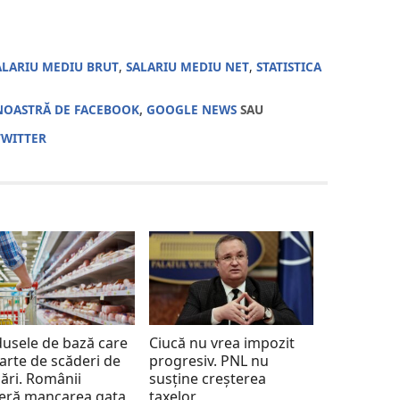
ALARIU MEDIU BRUT
,
SALARIU MEDIU NET
,
STATISTICA
NOASTRĂ DE FACEBOOK
,
GOOGLE NEWS
SAU
TWITTER
usele de bază care
Ciucă nu vrea impozit
arte de scăderi de
progresiv. PNL nu
ări. Românii
susține creșterea
eră mancarea gata
taxelor