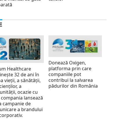
parată
E
Donează Oxigen,
platforma prin care
um Healthcare
companiile pot
inește 32 de ani în
contribui la salvarea
a vieții, a sănătății,
pădurilor din România
cienților, a
nității, ocazie cu
 compania lansează
a campanie de
nicare a brandului
corporativ.