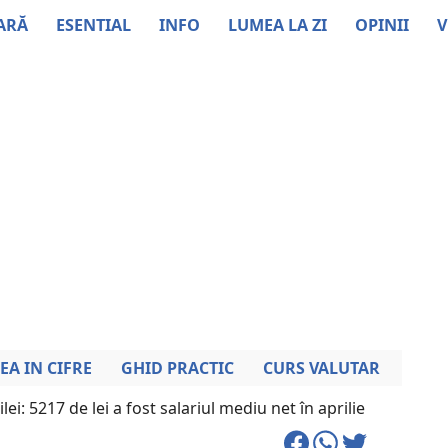
ARĂ
ESENTIAL
INFO
LUMEA LA ZI
OPINII
V
EA IN CIFRE
GHID PRACTIC
CURS VALUTAR
zilei: 5217 de lei a fost salariul mediu net în aprilie