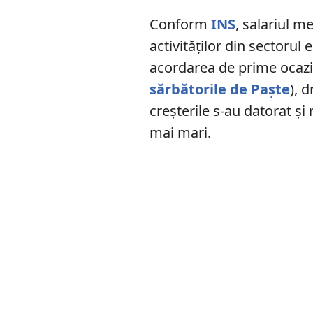
Conform
INS
, salariul m
activităţilor din sectorul
acordarea de prime ocazio
sărbătorile de Paște
), 
creșterile s-au datorat și 
mai mari.