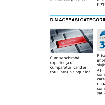
pre
DIN ACEEAȘI CATEGORI
Pris
Cum se schimbă
împl
experiența de
slujb
cumpărături când ai
a pa
totul într-un singur loc
comu
care
nou
comu
său 