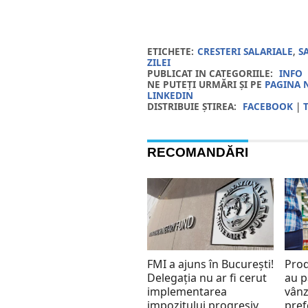
ETICHETE:
CRESTERI SALARIALE
,
S
ZILEI
PUBLICAT IN CATEGORIILE:
INFO
NE PUTEȚI URMĂRI ȘI PE
PAGINA 
LINKEDIN
DISTRIBUIE ȘTIREA:
FACEBOOK
|
RECOMANDĂRI
FMI a ajuns în București!
Prod
Delegația nu ar fi cerut
au p
implementarea
vânz
impozitului progresiv
pref