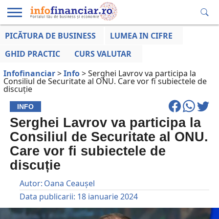
PICĂTURA DE BUSINESS
LUMEA IN CIFRE
EDUCAȚIE
ESENTIAL
INFO
LUMEA
OPINII
VOCILE
FINANCIARĂ
LA ZI
AFACERILOR
GHID PRACTIC
CURS VALUTAR
Infofinanciar
>
Info
>
Serghei Lavrov va participa la
Consiliul de Securitate al ONU. Care vor fi subiectele de
discuție
INFO
Serghei Lavrov va participa la
Consiliul de Securitate al ONU.
Care vor fi subiectele de
discuție
Autor:
Oana Ceaușel
Data publicarii:
18 ianuarie 2024