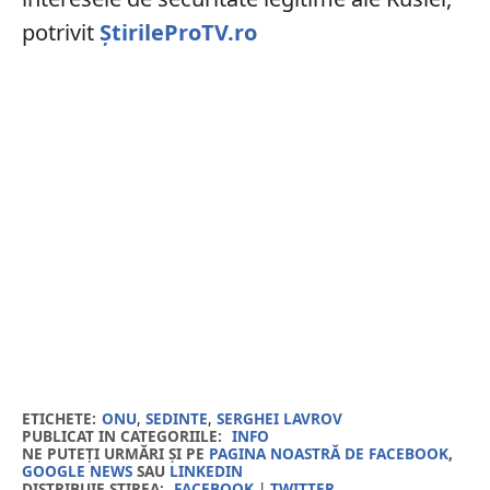
potrivit
ȘtirileProTV.ro
ETICHETE:
ONU
,
SEDINTE
,
SERGHEI LAVROV
PUBLICAT IN CATEGORIILE:
INFO
NE PUTEȚI URMĂRI ȘI PE
PAGINA NOASTRĂ DE FACEBOOK
,
GOOGLE NEWS
SAU
LINKEDIN
DISTRIBUIE ȘTIREA:
FACEBOOK
|
TWITTER