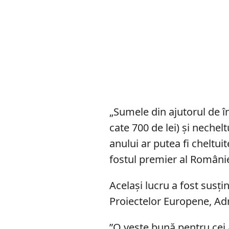
„Sumele din ajutorul de î
cate 700 de lei) și nechel
anului ar putea fi cheltui
fostul premier al Românie
Același lucru a fost susțin
Proiectelor Europene, Adr
”O veste bună pentru cei 