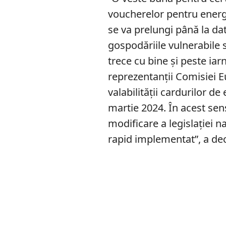
voucherelor pentru energi
se va prelungi până la da
gospodăriile vulnerabile 
trece cu bine și peste iar
reprezentanții Comisiei 
valabilității cardurilor d
martie 2024. În acest sens
modificare a legislației n
rapid implementat”, a de