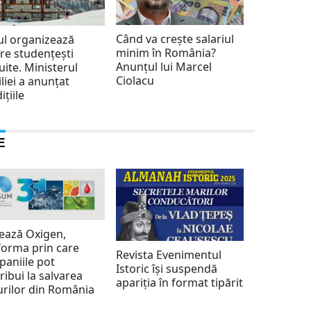
Când va crește salariul
ul organizează
minim în România?
re studențești
Anunțul lui Marcel
uite. Ministerul
Ciolacu
liei a anunțat
ițiile
E
ează Oxigen,
forma prin care
Revista Evenimentul
aniile pot
Istoric își suspendă
ribui la salvarea
apariția în format tipărit
rilor din România