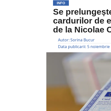
INFO
Se prelungește
cardurilor de 
de la Nicolae 
Autor:
Sorina Bucur
Data publicarii:
5 noiembrie