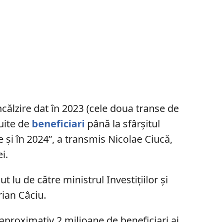
ncălzire dat în 2023 (cele doua transe de
tuite de
beneficiari
până la sfârșitul
te și în 2024”, a transmis Nicolae Ciucă,
i.
ut lu de către ministrul Investițiilor și
ian Câciu.
aproximativ 2 milioane de beneficiari ai