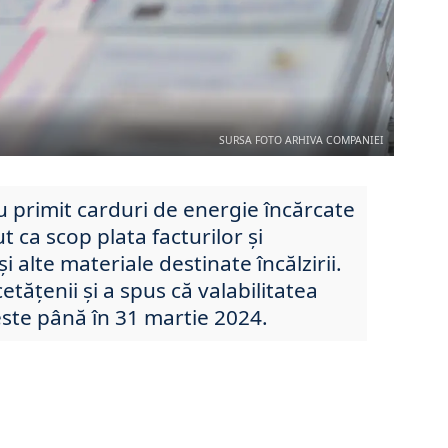
SURSA FOTO ARHIVA COMPANIEI
u primit carduri de energie încărcate
t ca scop plata facturilor și
alte materiale destinate încălzirii.
cetățenii și a spus că valabilitatea
este până în 31 martie 2024.