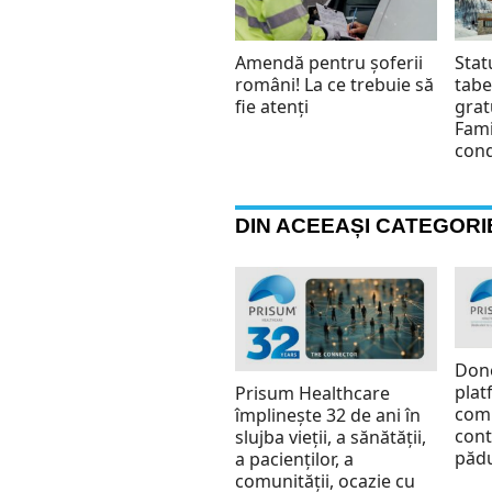
Amendă pentru șoferii
Stat
români! La ce trebuie să
tabe
fie atenți
grat
Fami
cond
DIN ACEEAȘI CATEGORI
Don
plat
Prisum Healthcare
comp
împlinește 32 de ani în
cont
slujba vieții, a sănătății,
pădu
a pacienților, a
comunității, ocazie cu