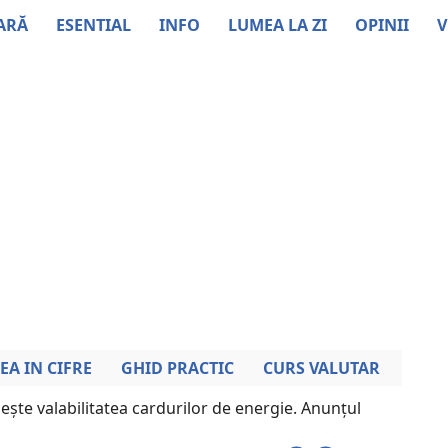
ARĂ
ESENTIAL
INFO
LUMEA LA ZI
OPINII
V
EA IN CIFRE
GHID PRACTIC
CURS VALUTAR
ește valabilitatea cardurilor de energie. Anunțul