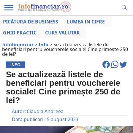
PICĂTURA DE BUSINESS
LUMEA IN CIFRE
EDUCAȚIE
ESENTIAL
INFO
LUMEA
OPINII
VOCILE
FINANCIARĂ
LA ZI
AFACERILOR
GHID PRACTIC
CURS VALUTAR
Infofinanciar
>
Info
>
Se actualizează listele de
beneficiari pentru voucherele sociale! Cine primește 250
de lei?
INFO
Se actualizează listele de
beneficiari pentru voucherele
sociale! Cine primește 250 de
lei?
Autor:
Claudia Andreea
Data publicarii:
5 august 2023