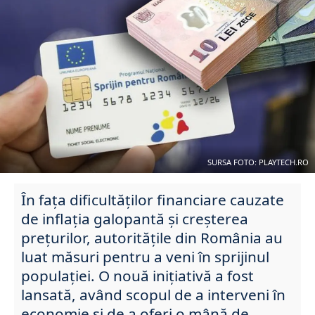
SURSA FOTO: PLAYTECH.RO
În fața dificultăților financiare cauzate
de inflația galopantă și creșterea
prețurilor, autoritățile din România au
luat măsuri pentru a veni în sprijinul
populației. O nouă inițiativă a fost
lansată, având scopul de a interveni în
economie și de a oferi o mână de