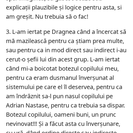
explicații plauzibile și logice pentru asta, si
am greșit. Nu trebuia să o fac!
3. L-am iertat pe Dragnea când a încercat să
mā mazilească pentru ca știam prea multe,
sau pentru ca in mod direct sau indirect i-au
cerut-o șefii lui din acest grup. L-am iertat
când mi-a boicotat botezul copilului meu,
pentru ca eram dusmanul înverșunat al
sistemului pe care el îl deservea, pentru ca
am îndrăznit sa-l pun nasul copilului pe
Adrian Nastase, pentru ca trebuia sa dispar.
Botezul copilului, oameni buni, un prunc
nevinovat!!! Și a făcut asta cu înverșunare,
cu ură, dând ordine directe sau indirecte