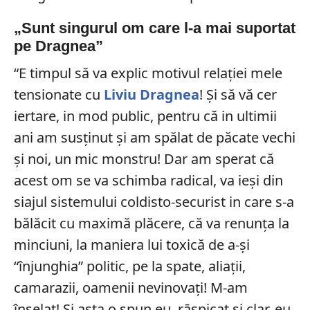
„Sunt singurul om care l-a mai suportat
pe Dragnea”
“E timpul să va explic motivul relației mele
tensionate cu
Liviu Dragnea
! Și să vă cer
iertare, in mod public, pentru că in ultimii
ani am susținut și am spălat de păcate vechi
și noi, un mic monstru! Dar am sperat că
acest om se va schimba radical, va ieși din
siajul sistemului coldisto-securist in care s-a
bălăcit cu maximă plăcere, că va renunța la
minciuni, la maniera lui toxică de a-și
“înjunghia” politic, pe la spate, aliații,
camarazii, oamenii nevinovați! M-am
înșelat! Și asta o spun eu, rāspicat si clar, eu