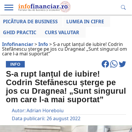
PICĂTURA DE BUSINESS
LUMEA IN CIFRE
EDUCAȚIE
ESENTIAL
INFO
LUMEA
OPINII
VOCILE
FINANCIARĂ
LA ZI
AFACERILOR
GHID PRACTIC
CURS VALUTAR
Infofinanciar
>
Info
>
S-a rupt lanțul de iubire! Codrin
Stefănescu șterge pe jos cu Dragnea! „Sunt singurul om
care l-a mai suportat”
INFO
S-a rupt lanțul de iubire!
Codrin Stefănescu șterge pe
jos cu Dragnea! „Sunt singurul
om care l-a mai suportat”
Autor:
Adrian Horeboiu
Data publicarii:
26 august 2022