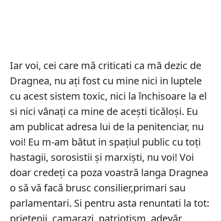
Iar voi, cei care mă criticati ca mā dezic de
Dragnea, nu ați fost cu mine nici in luptele
cu acest sistem toxic, nici la închisoare la el
si nici vânați ca mine de acești ticăloși. Eu
am publicat adresa lui de la penitenciar, nu
voi! Eu m-am bătut in spațiul public cu toți
hastagii, sorosistii și marxiști, nu voi! Voi
doar credeți ca poza voastră langa Dragnea
o să vă facă brusc consilier,primari sau
parlamentari. Si pentru asta renuntati la tot:
prietenii, camarazi, patriotism, adevăr,