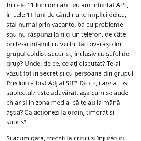
In cele 11 luni de când eu am înființat APP,
in cele 11 luni de când nu te implici deloc,
stai numai prin vacante, ba cu probleme
sau nu răspunzi la nici un telefon, de câte
ori te-ai întâlnit cu vechii tăi tovarăși din
grupul coldist-securist, inclusiv cu șeful de
grup? Unde, de ce, ce ați discutat? Te-ai
văzut tot in secret și cu persoane din grupul
Predoiu – fost Adj al SIE? De ce, care a fost
subiectul? Este adevărat, așa cum se aude
chiar și in zona media, că te au la mână
ăștia? Ca acționezi la ordin, timorat și
supus?
Si acum gata, treceti la critici și înjurături.