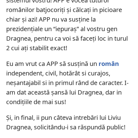
sistemul vostru! APP e vocea tuturor
românilor batjocoriți și călcați in picioare
chiar și azi! APP nu va susține la
prezidențiale un “iepuraș” al vostru gen
Dragnea, pentru ca voi să faceți loc in turul
2 cui ați stabilit exact!
Eu am vrut ca APP să susțină un
român
independent, civil, hotărât si curajos,
neșantajabil si in primul rând de caracter. I-
am dat această șansă lui Dragnea, dar in
condițiile de mai sus!
Și, in final, ii pun câteva intrebāri lui Liviu
Dragnea, solicitându-i sa răspundă public!