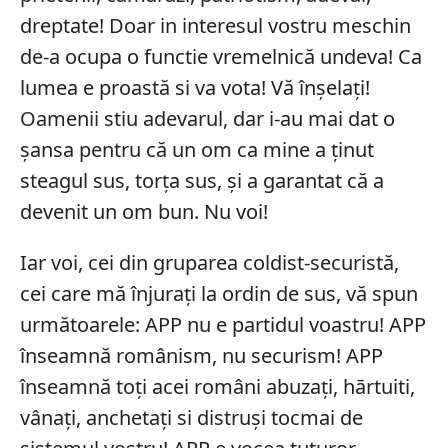
dreptate! Doar in interesul vostru meschin
de-a ocupa o functie vremelnică undeva! Ca
lumea e proastă si va vota! Vă înșelați!
Oamenii stiu adevarul, dar i-au mai dat o
șansa pentru că un om ca mine a ținut
steagul sus, torța sus, și a garantat că a
devenit un om bun. Nu voi!
Iar voi, cei din gruparea coldist-securistă,
cei care mă înjurați la ordin de sus, vă spun
următoarele: APP nu e partidul voastru! APP
înseamnă românism, nu securism! APP
înseamnă toți acei români abuzați, hārtuiti,
vânați, anchetați si distruși tocmai de