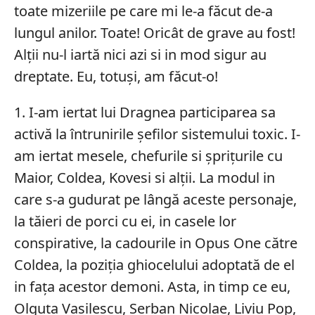
toate mizeriile pe care mi le-a făcut de-a
lungul anilor. Toate! Oricât de grave au fost!
Alții nu-l iartă nici azi si in mod sigur au
dreptate. Eu, totuși, am făcut-o!
1. I-am iertat lui Dragnea participarea sa
activă la întrunirile șefilor sistemului toxic. I-
am iertat mesele, chefurile si șprițurile cu
Maior, Coldea, Kovesi si alții. La modul in
care s-a gudurat pe lângă aceste personaje,
la tăieri de porci cu ei, in casele lor
conspirative, la cadourile in Opus One către
Coldea, la poziția ghiocelului adoptată de el
in fața acestor demoni. Asta, in timp ce eu,
Olguța Vasilescu, Șerban Nicolae, Liviu Pop,